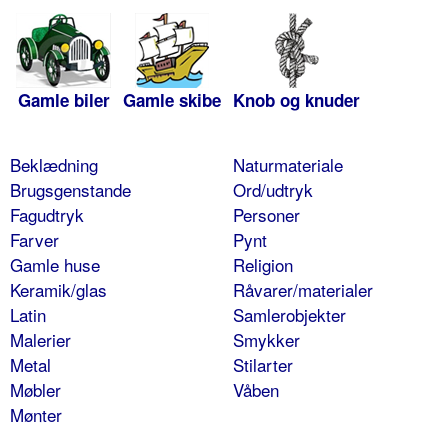
Gamle biler
Gamle skibe
Knob og knuder
Beklædning
Naturmateriale
Brugsgenstande
Ord/udtryk
Fagudtryk
Personer
Farver
Pynt
Gamle huse
Religion
Keramik/glas
Råvarer/materialer
Latin
Samlerobjekter
Malerier
Smykker
Metal
Stilarter
Møbler
Våben
Mønter