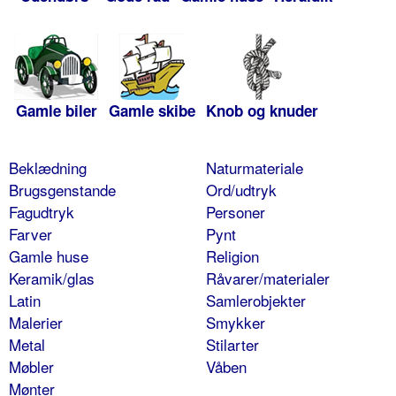
Gamle biler
Gamle skibe
Knob og knuder
Beklædning
Naturmateriale
Brugsgenstande
Ord/udtryk
Fagudtryk
Personer
Farver
Pynt
Gamle huse
Religion
Keramik/glas
Råvarer/materialer
Latin
Samlerobjekter
Malerier
Smykker
Metal
Stilarter
Møbler
Våben
Mønter