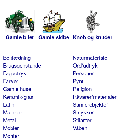
Gamle biler
Gamle skibe
Knob og knuder
Beklædning
Naturmateriale
Brugsgenstande
Ord/udtryk
Fagudtryk
Personer
Farver
Pynt
Gamle huse
Religion
Keramik/glas
Råvarer/materialer
Latin
Samlerobjekter
Malerier
Smykker
Metal
Stilarter
Møbler
Våben
Mønter