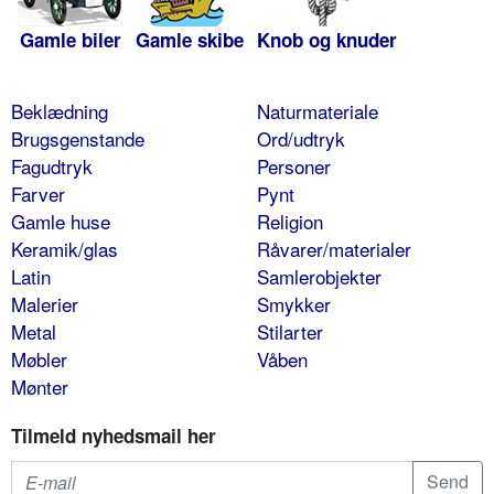
Gamle biler
Gamle skibe
Knob og knuder
Beklædning
Naturmateriale
Brugsgenstande
Ord/udtryk
Fagudtryk
Personer
Farver
Pynt
Gamle huse
Religion
Keramik/glas
Råvarer/materialer
Latin
Samlerobjekter
Malerier
Smykker
Metal
Stilarter
Møbler
Våben
Mønter
Tilmeld nyhedsmail her