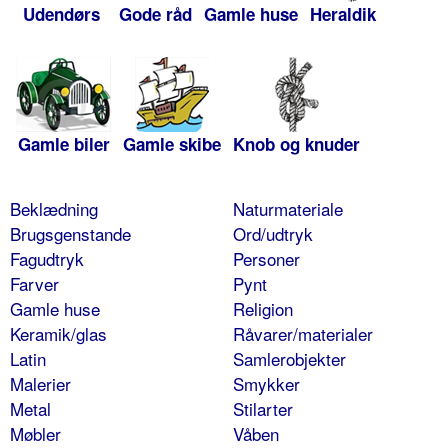
Udendørs
Gode råd
Gamle huse
Heraldik
Gamle biler
Gamle skibe
Knob og knuder
Beklædning
Naturmateriale
Brugsgenstande
Ord/udtryk
Fagudtryk
Personer
Farver
Pynt
Gamle huse
Religion
Keramik/glas
Råvarer/materialer
Latin
Samlerobjekter
Malerier
Smykker
Metal
Stilarter
Møbler
Våben