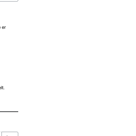
 er
lt.