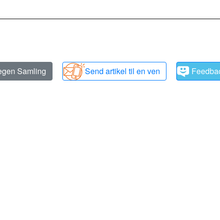
 egen Samling
Send artikel til en ven
Feedba