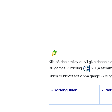
Klik på den smiley du vil give denne s
Brugernes vurdering
5,0
(
4
stemm
Siden er blevet set 2.554 gange -
Se o
• Sortengulden
• Pær