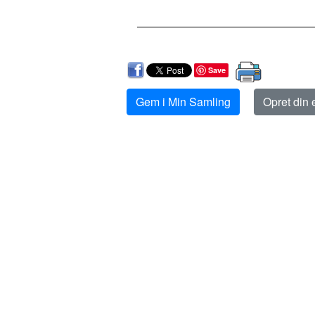
Save
Gem i Min Samling
Opret din