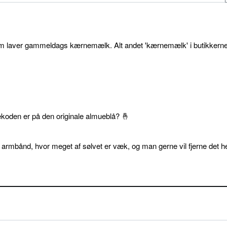
som laver gammeldags kærnemælk. Alt andet 'kærnemælk' i butikkerne
ekoden er på den originale almueblå? 🤞
 armbånd, hvor meget af sølvet er væk, og man gerne vil fjerne det he