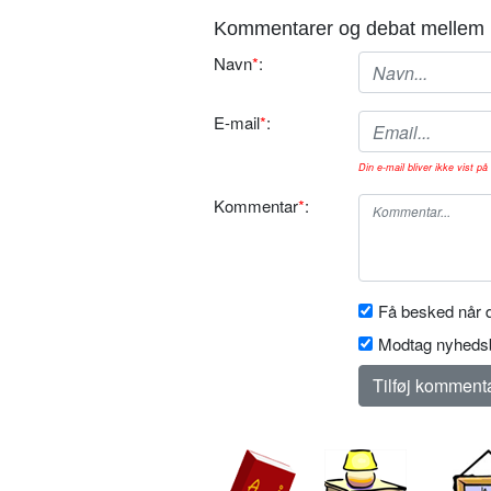
Kommentarer og debat mellem 
Navn
*
:
E-mail
*
:
Din e-mail bliver ikke vist på 
Kommentar
*
:
Få besked når d
Modtag nyhedsb