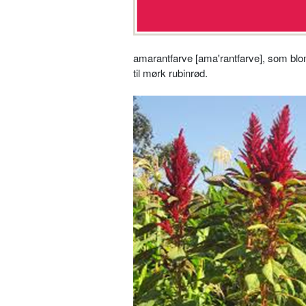
amarantfarve [ama'rantfarve], som blom
til mørk rubinrød.