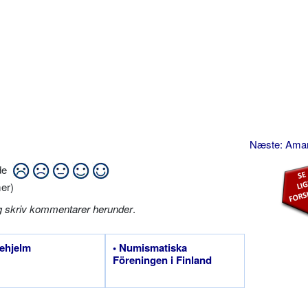
Næste: Amar
ide
er)
g skriv kommentarer herunder
.
ehjelm
• Numismatiska
Föreningen i Finland