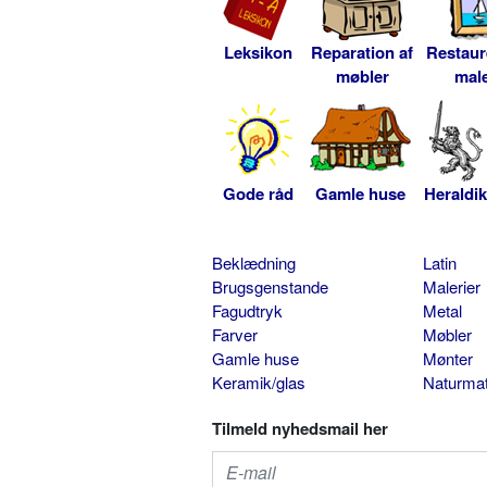
Leksikon
Reparation af
Restaur
møbler
male
Gode råd
Gamle huse
Heraldik
Beklædning
Latin
Brugsgenstande
Malerier
Fagudtryk
Metal
Farver
Møbler
Gamle huse
Mønter
Keramik/glas
Naturmat
Tilmeld nyhedsmail her