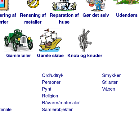
ering af
Rensning af
Reparation af
Gør det selv
Udendørs
rier
metaller
huse
Gamle biler
Gamle skibe
Knob og knuder
Ord/udtryk
Smykker
Personer
Stilarter
Pynt
Våben
Religion
Råvarer/materialer
eriale
Samlerobjekter