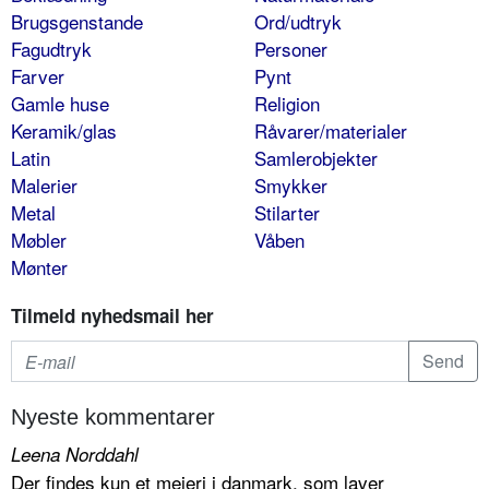
Brugsgenstande
Ord/udtryk
Fagudtryk
Personer
Farver
Pynt
Gamle huse
Religion
Keramik/glas
Råvarer/materialer
Latin
Samlerobjekter
Malerier
Smykker
Metal
Stilarter
Møbler
Våben
Mønter
Tilmeld nyhedsmail her
Nyeste kommentarer
Leena Norddahl
Der findes kun et mejeri i danmark, som laver