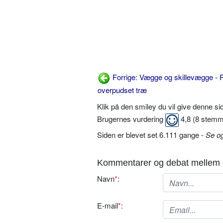
Forrige: Vægge og skillevægge - R
overpudset træ
Klik på den smiley du vil give denne s
Brugernes vurdering
4,8
(
8
stemm
Siden er blevet set 6.111 gange -
Se o
Kommentarer og debat mellem 
Navn
*
:
E-mail
*
: