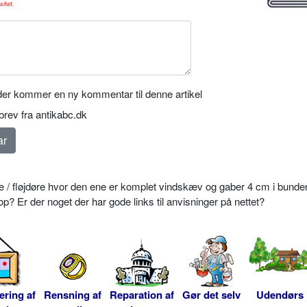
sitet.
er kommer en ny kommentar til denne artikel
rev fra antikabc.dk
re / fløjdøre hvor den ene er komplet vindskæv og gaber 4 cm i bunde
op? Er der noget der har gode links til anvisninger på nettet?
ering af
Rensning af
Reparation af
Gør det selv
Udendørs