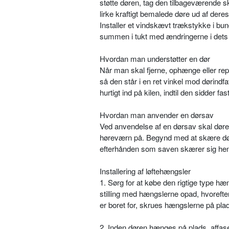
støtte døren, tag den tilbageværende s
lirke kraftigt bemalede døre ud af deres
Installer et vindskævt trækstykke i bun
summen i tukt med ændringerne i dets 
Hvordan man understøtter en dør
Når man skal fjerne, ophænge eller repa
så den står i en ret vinkel mod dørindfa
hurtigt ind på kilen, indtil den sidder fast
Hvordan man anvender en dørsav
Ved anvendelse af en dørsav skal døren
høreværn på. Begynd med at skære døren
efterhånden som saven skærer sig hen
Installering af løftehængsler
1. Sørg for at købe den rigtige type hæ
stilling med hængslerne opad, hvorefte
er boret for, skrues hængslerne på pla
2. Inden døren hænges på plads, affases