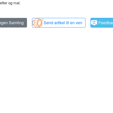
efter og mal.
 egen Samling
Send artikel til en ven
Feedba