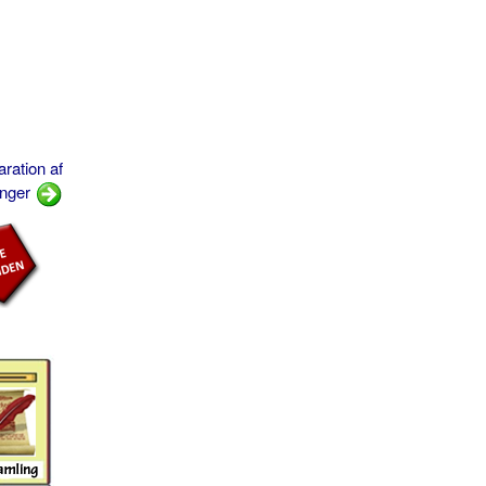
ration af
inger