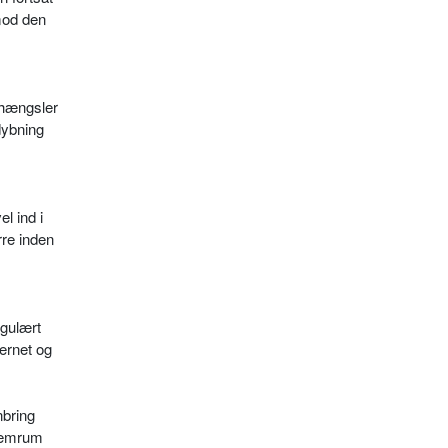
mod den
e hængsler
dybning
l ind i
rre inden
ngulært
ernet og
nbring
llemrum