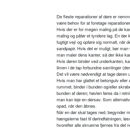
De fleste reparationer af døre er nemme
være behov for at foretage reparationer
Hvis der er for megen maling på de kan
maling og påfør et tyndere lag. En dør 
fugtigt vejr og opføre sig normalt, når 
sandpapir. Hvis det er muligt, bør man ve
man maler dens kanter, så der ikke ka
Hvis døren binder ved underkanten, kan 
limen i de tap forbundne samlinger (de
Det vil være nødvendigt at tage døren 
Hvis man har glattet et betongulv elle
rummet, binder i bunden og/eller skra
bunden af døren; høvlen føres da i retni
man kan leje en dørsav. Som alternati
opad, når den åbnes.
Når en dør skal tages ned, begynder ma
hængslerne fast til dørindfatningen, lø
hvorefter alle skruerne fjernes fra det