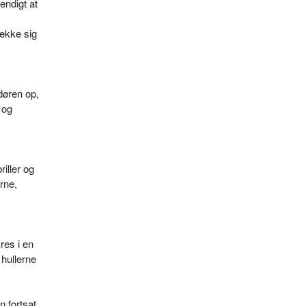
endigt at
række sig
døren op,
 og
iller og
rne,
res i en
 hullerne
n fortsat