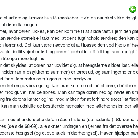
 at udføre og kræver kun få redskaber. Hvis en dør skal virke rigtigt,
 af dørindfatningen.
ter, hvor døren lukkes, kan den komme til at sidde fast. Fjern den g
kan ændre størrelse i takt med, at dens fugtindhold ændres; den kan b
den tørrer ud. Det kan være nødvendigt at tilpasse den ved hjælp af høv
nte, indtil vejret er tørt, og døren indeholder så lidt fugt som muligt, 
n trænge mere fugt ind.
det skyldes, at døren har udvidet sig, at hængslerne sidder løst, elle
r holder rammestykkerne sammen) er tørret ud, og samlingerne er ble
ud for at forstærke samlingerne med trædyvler.
r ændret en gulvbelægning, kan man komme ud for, at døre, der åbner 
ber mod gulvet, når de åbnes. Man kan tage døren ned og høvle en sm
ng fra dørens kanter og ind imod midten for at forhindre træet i at flæk
v kan man udskifte de bestående hængsler med løftehængsler, der løf
n med at understøtte døren i åben tilstand (se nedenfor). Skruerne, 
snes (se side 68-69), alle skruer undtagen en fjernes fra det øverste h
 nederste hængsel (og et eventuelt midterhængsel). Haven hjælper parat