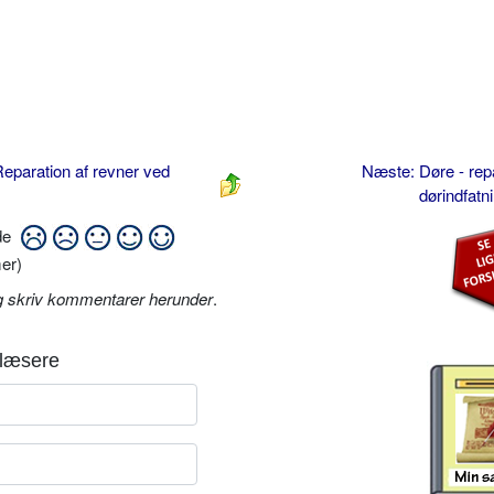
eparation af revner ved
Næste: Døre - repa
dørindfatn
ide
er)
g skriv kommentarer herunder
.
læsere