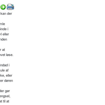
 kan der
amle
inde i
l eller
inden
r at
vet løse.
indad i
ule af
ke, eller
ter døren
der gør
ængsel,
 til at