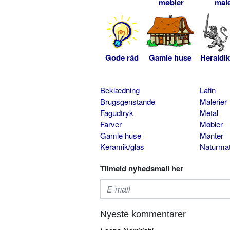
møbler
male
Gode råd
Gamle huse
Heraldik
Beklædning
Latin
Brugsgenstande
Malerier
Fagudtryk
Metal
Farver
Møbler
Gamle huse
Mønter
Keramik/glas
Naturmat
Tilmeld nyhedsmail her
Nyeste kommentarer