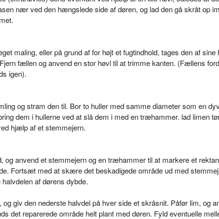
åfasen nær ved den hængslede side af døren, og lad den gå skråt op i
mmet.
get maling, eller på grund af for højt et fugtindhold, tages den af sin
jern fællen og anvend en stor høvl til at trimme kanten. (Fællens for
ds igen).
ling og stram den til. Bor to huller med samme diameter som en dyve
ring dem i hullerne ved at slå dem i med en træhammer. lad limen tø
 ved hjælp af et stemmejern.
rd, og anvend et stemmejern og en træhammer til at markere et rekta
de. Fortsæt med at skære det beskadigede område ud med stemmej
g halvdelen af dørens dybde.
, og giv den nederste halvdel på hver side et skråsnit. Påfør lim, og a
g puds det reparerede område helt plant med døren. Fyld eventuelle me