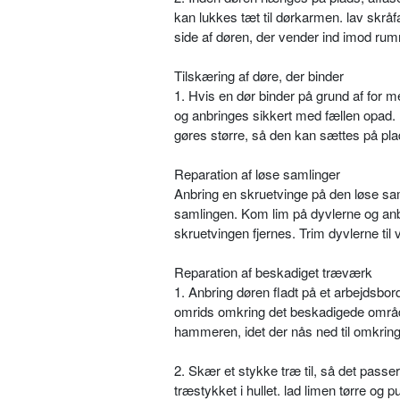
kan lukkes tæt til dørkarmen. lav skr
side af døren, der vender ind imod ru
Tilskæring af døre, der binder
1. Hvis en dør binder på grund af for me
og anbringes sikkert med fællen opad. F
gøres større, så den kan sættes på pla
Reparation af løse samlinger
Anbring en skruetvinge på den løse sam
samlingen. Kom lim på dyvlerne og anb
skruetvingen fjernes. Trim dyvlerne til
Reparation af beskadiget træværk
1. Anbring døren fladt på et arbejdsbo
omrids omkring det beskadigede områ
hammeren, idet der nås ned til omkrin
2. Skær et stykke træ til, så det passer
træstykket i hullet. lad limen tørre o