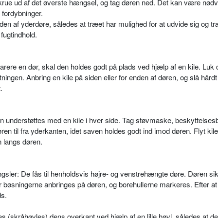
krue ud af det øverste hængsel, og tag døren ned. Det kan være nødv
 fordybninger.
den af yderdøre, således at træet har mulighed for at udvide sig og t
fugtindhold.
rere en dør, skal den holdes godt på plads ved hjælp af en kile. Luk 
tningen. Anbring en kile på siden eller for enden af døren, og slå hårdt
.
 understøttes med en kile i hver side. Tag støvmaske, beskyttelsesbr
 til fra yderkanten, idet saven holdes godt ind imod døren. Flyt kile
 langs døren.
ngsler: De fås til henholdsvis højre- og venstrehængte døre. Døren sik
r bøsningerne anbringes på døren, og borehullerne markeres. Efter at
ds.
 (skråhøvles) dens overkant ved hjælp af en lille høvl, således at de