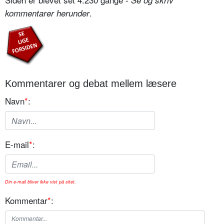
Se og skriv
.
kommentarer herunder
Kommentarer og debat mellem læsere
Navn
*
:
E-mail
*
:
Din e-mail bliver ikke vist på sitet.
Kommentar
*
: