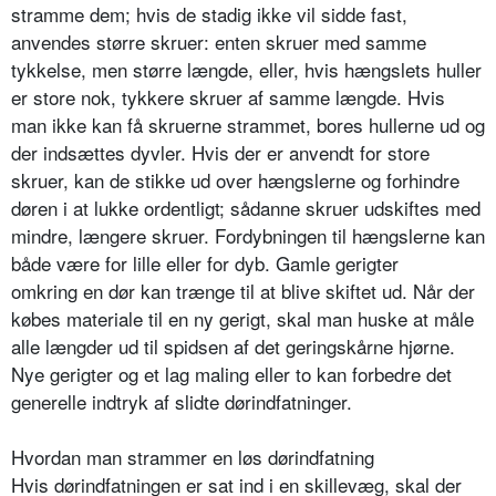
stramme dem; hvis de stadig ikke vil sidde fast,
anvendes større skruer: enten skruer med samme
tykkelse, men større længde, eller, hvis hængslets huller
er store nok, tykkere skruer af samme længde. Hvis
man ikke kan få skruerne strammet, bores hullerne ud og
der indsættes dyvler. Hvis der er anvendt for store
skruer, kan de stikke ud over hængslerne og forhindre
døren i at lukke ordentligt; sådanne skruer udskiftes med
mindre, længere skruer. Fordybningen til hængslerne kan
både være for lille eller for dyb. Gamle gerigter
omkring en dør kan trænge til at blive skiftet ud. Når der
købes materiale til en ny gerigt, skal man huske at måle
alle længder ud til spidsen af det geringskårne hjørne.
Nye gerigter og et lag maling eller to kan forbedre det
generelle indtryk af slidte dørindfatninger.
Hvordan man strammer en løs dørindfatning
Hvis dørindfatningen er sat ind i en skillevæg, skal der