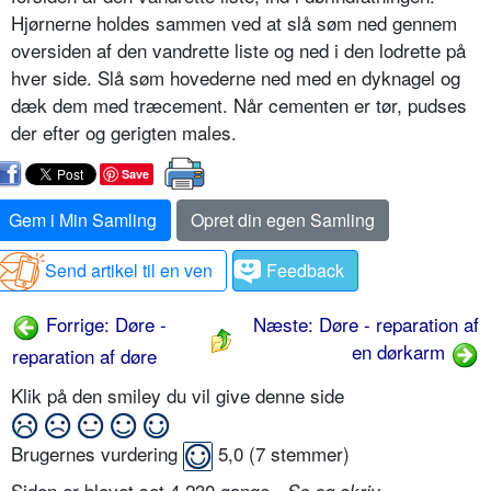
Hjørnerne holdes sammen ved at slå søm ned gennem
oversiden af den vandrette liste og ned i den lodrette på
hver side. Slå søm hovederne ned med en dyknagel og
dæk dem med træcement. Når cementen er tør, pudses
der efter og gerigten males.
Save
Gem i Min Samling
Opret din egen Samling
Send artikel til en ven
Feedback
Forrige: Døre -
Næste: Døre - reparation af
en dørkarm
reparation af døre
Klik på den smiley du vil give denne side
Brugernes vurdering
5,0
(
7
stemmer)
Siden er blevet set 4.230 gange -