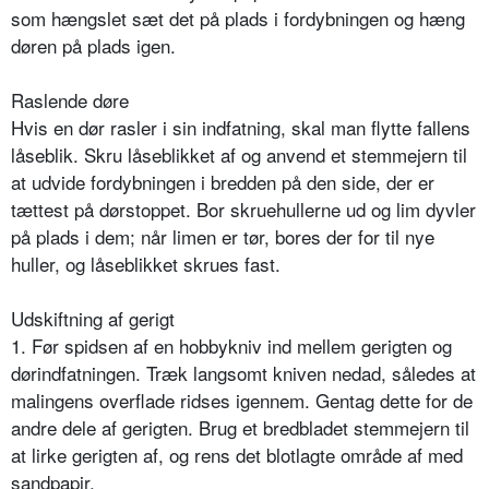
som hængslet sæt det på plads i fordybningen og hæng
døren på plads igen.
Raslende døre
Hvis en dør rasler i sin indfatning, skal man flytte fallens
låseblik. Skru låseblikket af og anvend et stemmejern til
at udvide fordybningen i bredden på den side, der er
tættest på dørstoppet. Bor skruehullerne ud og lim dyvler
på plads i dem; når limen er tør, bores der for til nye
huller, og låseblikket skrues fast.
Udskiftning af gerigt
1. Før spidsen af en hobbykniv ind mellem gerigten og
dørindfatningen. Træk langsomt kniven nedad, således at
malingens overflade ridses igennem. Gentag dette for de
andre dele af gerigten. Brug et bredbladet stemmejern til
at lirke gerigten af, og rens det blotlagte område af med
sandpapir.