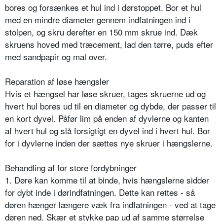
bores og forsænkes et hul ind i dørstoppet. Bor et hul
med en mindre diameter gennem indfatningen ind i
stolpen, og skru derefter en 150 mm skrue ind. Dæk
skruens hoved med træcement, lad den tørre, puds efter
med sandpapir og mal over.
Reparation af løse hængsler
Hvis et hængsel har løse skruer, tages skruerne ud og
hvert hul bores ud til en diameter og dybde, der passer til
en kort dyvel. Påfør lim på enden af dyvlerne og kanten
af hvert hul og slå forsigtigt en dyvel ind i hvert hul. Bor
for i dyvlerne inden der sættes nye skruer i hængslerne.
Behandling af for store fordybninger
1. Døre kan komme til at binde, hvis hængslerne sidder
for dybt inde i dørindfatningen. Dette kan rettes - så
døren hænger længere væk fra indfatningen - ved at tage
døren ned. Skær et stykke pap ud af samme størrelse