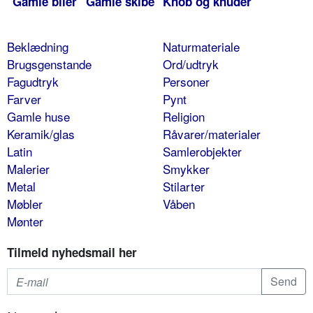
Gamle biler
Gamle skibe
Knob og knuder
Beklædning
Naturmateriale
Brugsgenstande
Ord/udtryk
Fagudtryk
Personer
Farver
Pynt
Gamle huse
Religion
Keramik/glas
Råvarer/materialer
Latin
Samlerobjekter
Malerier
Smykker
Metal
Stilarter
Møbler
Våben
Mønter
Tilmeld nyhedsmail her