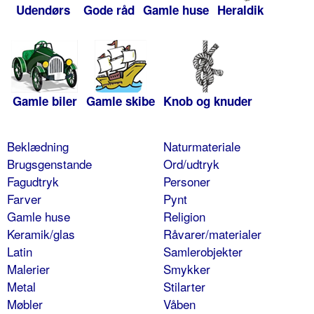
Udendørs
Gode råd
Gamle huse
Heraldik
Gamle biler
Gamle skibe
Knob og knuder
Beklædning
Naturmateriale
Brugsgenstande
Ord/udtryk
Fagudtryk
Personer
Farver
Pynt
Gamle huse
Religion
Keramik/glas
Råvarer/materialer
Latin
Samlerobjekter
Malerier
Smykker
Metal
Stilarter
Møbler
Våben