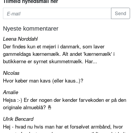
Tilmeld nyhedsmail her
Nyeste kommentarer
Leena Norddahl
Der findes kun et mejeri i danmark, som laver
gammeldags kærnemælk. Alt andet 'kærnemælk' i
butikkerne er syrnet skummetmælk. Har...
Nicolas
Hvor køber man kavs (eller kaus..)?
Amalie
Hejsa :-) Er der nogen der kender farvekoden er på den
originale almueblå? 🤞
Ulrik Bencard
Hej - hvad nu hvis man har et forsølvet armbånd, hvor