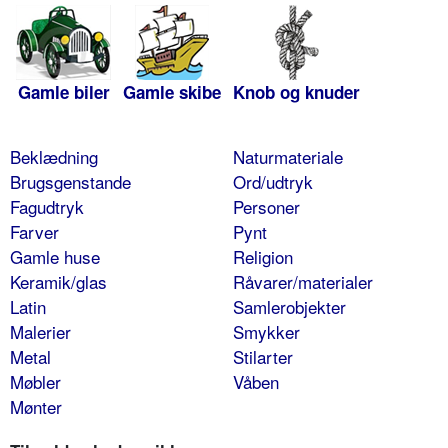
Gamle biler
Gamle skibe
Knob og knuder
Beklædning
Naturmateriale
Brugsgenstande
Ord/udtryk
Fagudtryk
Personer
Farver
Pynt
Gamle huse
Religion
Keramik/glas
Råvarer/materialer
Latin
Samlerobjekter
Malerier
Smykker
Metal
Stilarter
Møbler
Våben
Mønter