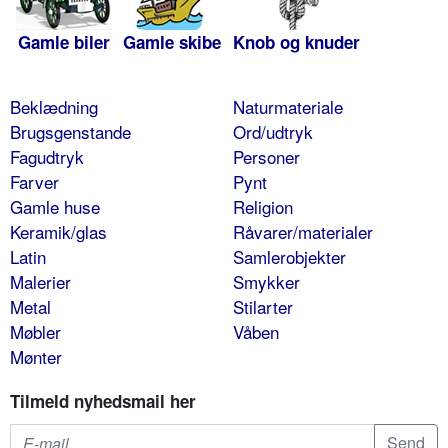
Gamle biler
Gamle skibe
Knob og knuder
Beklædning
Naturmateriale
Brugsgenstande
Ord/udtryk
Fagudtryk
Personer
Farver
Pynt
Gamle huse
Religion
Keramik/glas
Råvarer/materialer
Latin
Samlerobjekter
Malerier
Smykker
Metal
Stilarter
Møbler
Våben
Mønter
Tilmeld nyhedsmail her