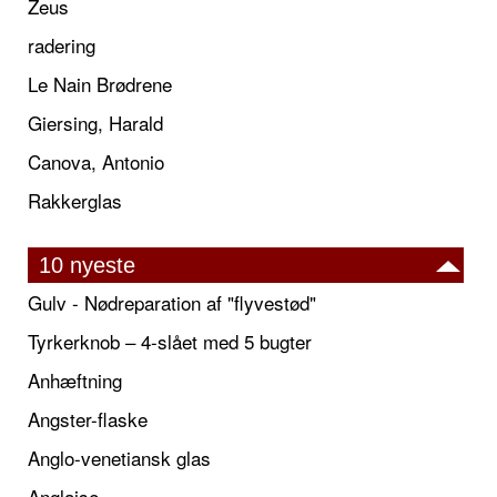
Zeus
radering
Le Nain Brødrene
Giersing, Harald
Canova, Antonio
Rakkerglas
10 nyeste
Gulv - Nødreparation af "flyvestød"
Tyrkerknob – 4-slået med 5 bugter
Anhæftning
Angster-flaske
Anglo-venetiansk glas
Anglaise