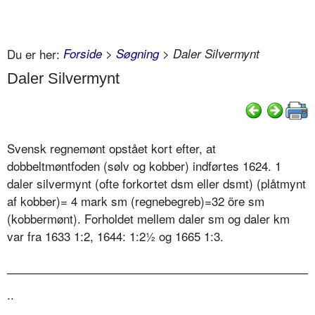
Du er her:
Forside
>
Søgning
> Daler Silvermynt
Daler Silvermynt
Svensk regnemønt opstået kort efter, at
dobbeltmøntfoden (sølv og kobber) indførtes 1624. 1
daler silvermynt (ofte forkortet dsm eller dsmt) (plåtmynt
af kobber)= 4 mark sm (regnebegreb)=32 öre sm
(kobbermønt). Forholdet mellem daler sm og daler km
var fra 1633 1:2, 1644: 1:2½ og 1665 1:3.
..