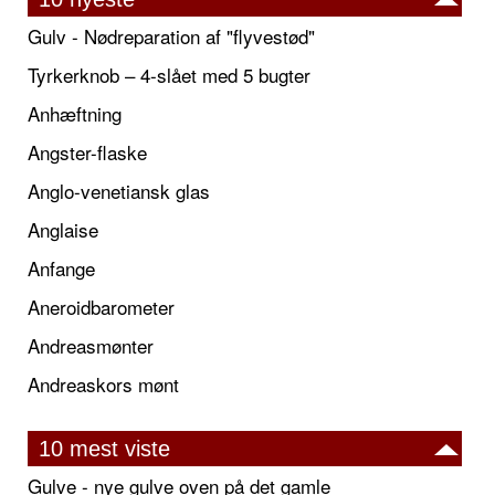
Gulv - Nødreparation af "flyvestød"
Tyrkerknob – 4-slået med 5 bugter
Anhæftning
Angster-flaske
Anglo-venetiansk glas
Anglaise
Anfange
Aneroidbarometer
Andreasmønter
Andreaskors mønt
10 mest viste
Gulve - nye gulve oven på det gamle