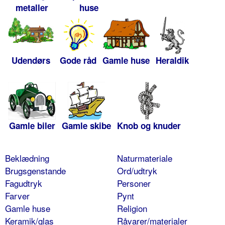
metaller
huse
Udendørs
Gode råd
Gamle huse
Heraldik
Gamle biler
Gamle skibe
Knob og knuder
Beklædning
Naturmateriale
Brugsgenstande
Ord/udtryk
Fagudtryk
Personer
Farver
Pynt
Gamle huse
Religion
Keramik/glas
Råvarer/materialer