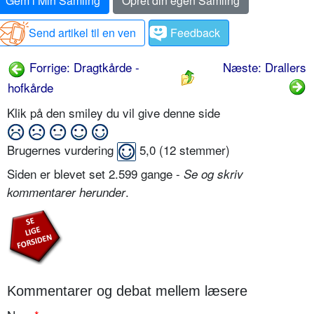
Gem i Min Samling
Opret din egen Samling
Send artikel til en ven
Feedback
Forrige: Dragtkårde -
Næste: Drallers
hofkårde
Klik på den smiley du vil give denne side
Brugernes vurdering
5,0
(
12
stemmer)
Siden er blevet set 2.599 gange -
Se og skriv
.
kommentarer herunder
Kommentarer og debat mellem læsere