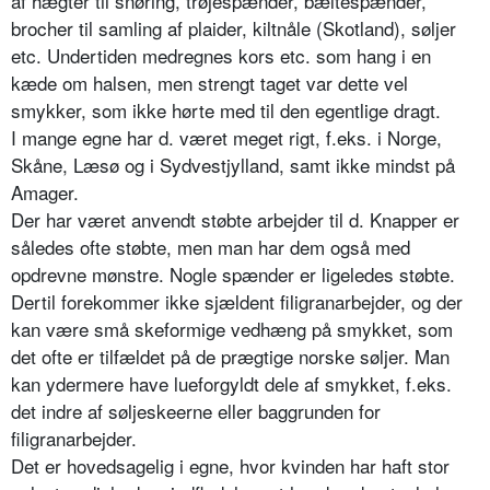
af hægter til snøring, trøjespænder, bæltespænder,
brocher til samling af plaider, kiltnåle (Skotland), søljer
etc. Undertiden medregnes kors etc. som hang i en
kæde om halsen, men strengt taget var dette vel
smykker, som ikke hørte med til den egentlige dragt.
I mange egne har d. været meget rigt, f.eks. i Norge,
Skåne, Læsø og i Sydvestjylland, samt ikke mindst på
Amager.
Der har været anvendt støbte arbejder til d. Knapper er
således ofte støbte, men man har dem også med
opdrevne mønstre. Nogle spænder er ligeledes støbte.
Dertil forekommer ikke sjældent filigranarbejder, og der
kan være små skeformige vedhæng på smykket, som
det ofte er tilfældet på de prægtige norske søljer. Man
kan ydermere have lueforgyldt dele af smykket, f.eks.
det indre af søljeskeerne eller baggrunden for
filigranarbejder.
Det er hovedsagelig i egne, hvor kvinden har haft stor