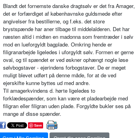
Blandt det fornemste danske dragtsølv er det fra Amager,
det er forfærdiget af københavnske guldsmede efter
angivelser fra bestillerne, og f.eks. det store
brystspænde har aner tilbage til middelalderen. Det har
næsten altid i midten en madonna som fremtræder i sølv
mod en lueforgyldt bagplade. Omkring hende er
filigranarbejde ligeledes i uforgyldt sølv. Formen er gerne
oval, og til spændet er ved øskner ophængt nogle løse
sølvbogstaver - ejerindens forbogstaver. De er meget
muligt blevet udført på denne måde, for at de ved
ejerskifte kunne byttes ud med andre.
Til amagerkvindens d. hørte ligeledes to
forklædespænder, som kan være et pladearbejde med
filigran eller filigran uden plade. Forgyldte bukler ses på
mange af disse spænder.
Save