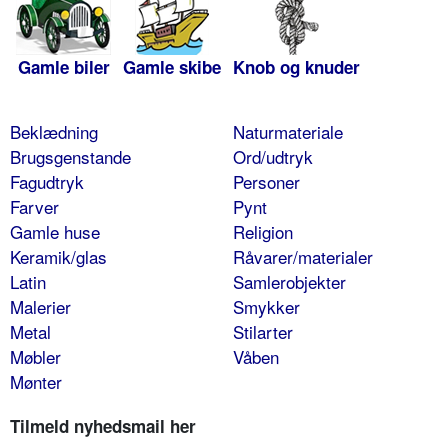
Gamle biler
Gamle skibe
Knob og knuder
Beklædning
Naturmateriale
Brugsgenstande
Ord/udtryk
Fagudtryk
Personer
Farver
Pynt
Gamle huse
Religion
Keramik/glas
Råvarer/materialer
Latin
Samlerobjekter
Malerier
Smykker
Metal
Stilarter
Møbler
Våben
Mønter
Tilmeld nyhedsmail her