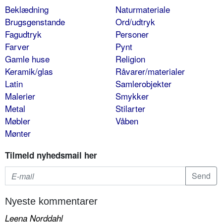
Beklædning
Naturmateriale
Brugsgenstande
Ord/udtryk
Fagudtryk
Personer
Farver
Pynt
Gamle huse
Religion
Keramik/glas
Råvarer/materialer
Latin
Samlerobjekter
Malerier
Smykker
Metal
Stilarter
Møbler
Våben
Mønter
Tilmeld nyhedsmail her
Nyeste kommentarer
Leena Norddahl