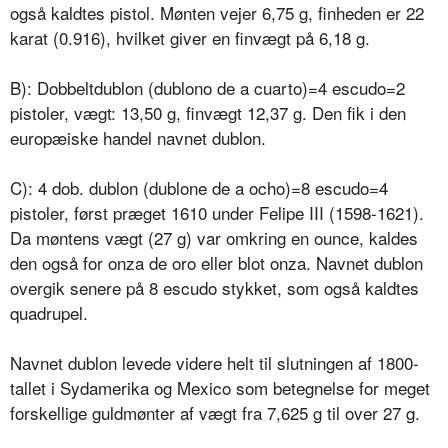
også kaldtes pistol. Mønten vejer 6,75 g, finheden er 22
karat (0.916), hvilket giver en finvægt på 6,18 g.
B): Dobbeltdublon (dublono de a cuarto)=4 escudo=2
pistoler, vægt: 13,50 g, finvægt 12,37 g. Den fik i den
europæiske handel navnet dublon.
C): 4 dob. dublon (dublone de a ocho)=8 escudo=4
pistoler, først præget 1610 under Felipe III (1598-1621).
Da møntens vægt (27 g) var omkring en ounce, kaldes
den også for onza de oro eller blot onza. Navnet dublon
overgik senere på 8 escudo stykket, som også kaldtes
quadrupel.
Navnet dublon levede videre helt til slutningen af 1800-
tallet i Sydamerika og Mexico som betegnelse for meget
forskellige guldmønter af vægt fra 7,625 g til over 27 g.