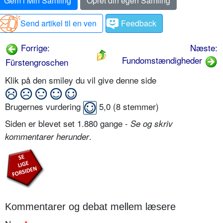
Gem i Min Samling
Opret din egen Samling
Send artikel til en ven
Feedback
Forrige:
Næste:
Fundomstændigheder
Fürstengroschen
Klik på den smiley du vil give denne side
Brugernes vurdering
5,0
(
8
stemmer)
Siden er blevet set 1.880 gange -
Se og skriv
.
kommentarer herunder
Kommentarer og debat mellem læsere