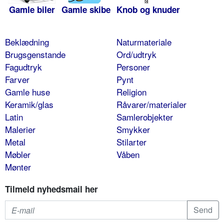
Gamle biler
Gamle skibe
Knob og knuder
Beklædning
Naturmateriale
Brugsgenstande
Ord/udtryk
Fagudtryk
Personer
Farver
Pynt
Gamle huse
Religion
Keramik/glas
Råvarer/materialer
Latin
Samlerobjekter
Malerier
Smykker
Metal
Stilarter
Møbler
Våben
Mønter
Tilmeld nyhedsmail her