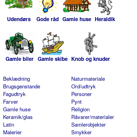
Udendørs
Gode råd
Gamle huse
Heraldik
Gamle biler
Gamle skibe
Knob og knuder
Beklædning
Naturmateriale
Brugsgenstande
Ord/udtryk
Fagudtryk
Personer
Farver
Pynt
Gamle huse
Religion
Keramik/glas
Råvarer/materialer
Latin
Samlerobjekter
Malerier
Smykker