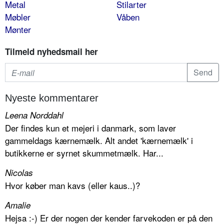
Metal
Stilarter
Møbler
Våben
Mønter
Tilmeld nyhedsmail her
Nyeste kommentarer
Leena Norddahl
Der findes kun et mejeri i danmark, som laver
gammeldags kærnemælk. Alt andet 'kærnemælk' i
butikkerne er syrnet skummetmælk. Har...
Nicolas
Hvor køber man kavs (eller kaus..)?
Amalie
Hejsa :-) Er der nogen der kender farvekoden er på den