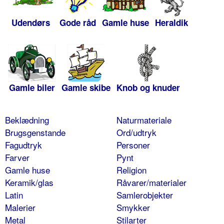
Udendørs
Gode råd
Gamle huse
Heraldik
Gamle biler
Gamle skibe
Knob og knuder
Beklædning
Naturmateriale
Brugsgenstande
Ord/udtryk
Fagudtryk
Personer
Farver
Pynt
Gamle huse
Religion
Keramik/glas
Råvarer/materialer
Latin
Samlerobjekter
Malerier
Smykker
Metal
Stilarter