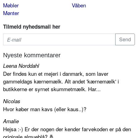
Møbler
Våben
Mønter
Tilmeld nyhedsmail her
Nyeste kommentarer
Leena Norddahl
Der findes kun et mejeri i danmark, som laver
gammeldags kærnemælk. Alt andet 'kærnemælk' i
butikkerne er syrnet skummetmælk. Har...
Nicolas
Hvor køber man kavs (eller kaus..)?
Amalie
Hejsa :-) Er der nogen der kender farvekoden er på den
originale almueblå? 🤞