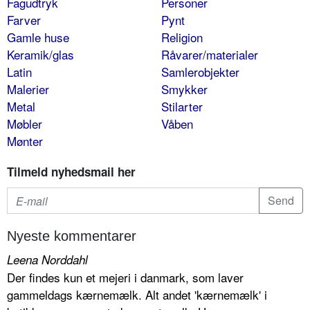
Fagudtryk
Personer
Farver
Pynt
Gamle huse
Religion
Keramik/glas
Råvarer/materialer
Latin
Samlerobjekter
Malerier
Smykker
Metal
Stilarter
Møbler
Våben
Mønter
Tilmeld nyhedsmail her
Nyeste kommentarer
Leena Norddahl
Der findes kun et mejeri i danmark, som laver
gammeldags kærnemælk. Alt andet 'kærnemælk' i