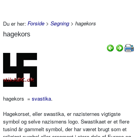
Du er her:
Forside
>
Søgning
> hagekors
hagekors
hagekors
=
svastika
.
Hagekorset, eller swastika, er nazisternes vigtigste
symbol og selve nazismens logo. Swastikaet er et flere
tusind år gammelt symbol, der har været brugt som et
religiøst symbol eller ornament i store dele af Europa og