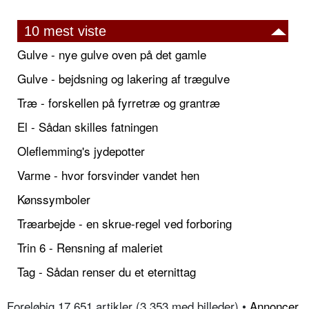
10 mest viste
Gulve - nye gulve oven på det gamle
Gulve - bejdsning og lakering af trægulve
Træ - forskellen på fyrretræ og grantræ
El - Sådan skilles fatningen
Oleflemming's jydepotter
Varme - hvor forsvinder vandet hen
Kønssymboler
Træarbejde - en skrue-regel ved forboring
Trin 6 - Rensning af maleriet
Tag - Sådan renser du et eternittag
Foreløbig 17.651 artikler (3.353 med billeder) •
Annoncer