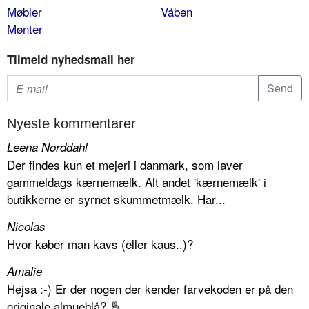
Møbler
Våben
Mønter
Tilmeld nyhedsmail her
Nyeste kommentarer
Leena Norddahl
Der findes kun et mejeri i danmark, som laver
gammeldags kærnemælk. Alt andet 'kærnemælk' i
butikkerne er syrnet skummetmælk. Har...
Nicolas
Hvor køber man kavs (eller kaus..)?
Amalie
Hejsa :-) Er der nogen der kender farvekoden er på den
originale almueblå? 🤞