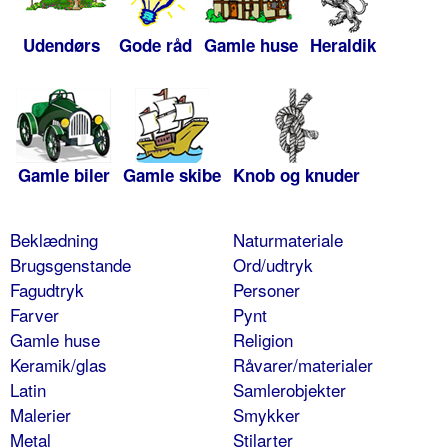
Udendørs
Gode råd
Gamle huse
Heraldik
Gamle biler
Gamle skibe
Knob og knuder
Beklædning
Naturmateriale
Brugsgenstande
Ord/udtryk
Fagudtryk
Personer
Farver
Pynt
Gamle huse
Religion
Keramik/glas
Råvarer/materialer
Latin
Samlerobjekter
Malerier
Smykker
Metal
Stilarter