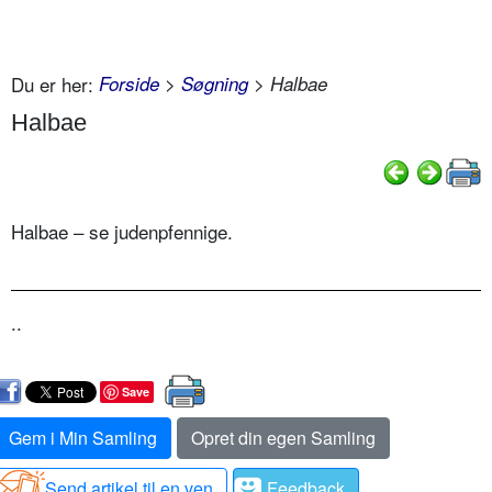
Du er her:
Forside
>
Søgning
> Halbae
Halbae
Halbae – se judenpfennige.
..
Save
Gem i Min Samling
Opret din egen Samling
Send artikel til en ven
Feedback