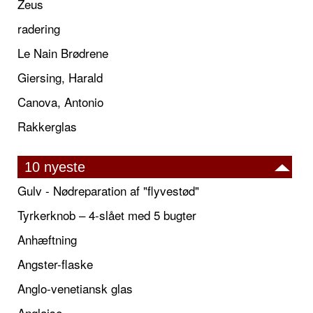
Zeus
radering
Le Nain Brødrene
Giersing, Harald
Canova, Antonio
Rakkerglas
10 nyeste
Gulv - Nødreparation af "flyvestød"
Tyrkerknob – 4-slået med 5 bugter
Anhæftning
Angster-flaske
Anglo-venetiansk glas
Anglaise