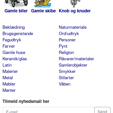
Gamle biler
Gamle skibe
Knob og knuder
Beklædning
Naturmateriale
Brugsgenstande
Ord/udtryk
Fagudtryk
Personer
Farver
Pynt
Gamle huse
Religion
Keramik/glas
Råvarer/materialer
Latin
Samlerobjekter
Malerier
Smykker
Metal
Stilarter
Møbler
Våben
Mønter
Tilmeld nyhedsmail her