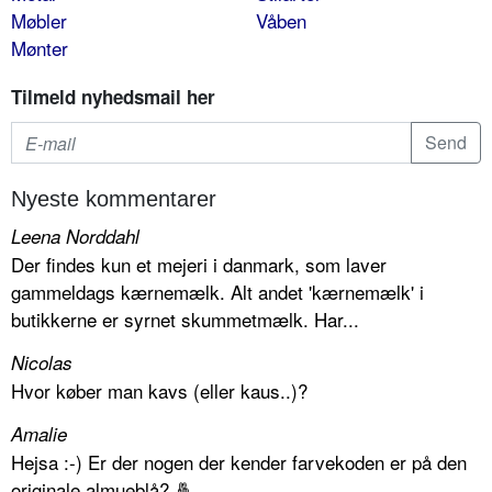
Møbler
Våben
Mønter
Tilmeld nyhedsmail her
Nyeste kommentarer
Leena Norddahl
Der findes kun et mejeri i danmark, som laver
gammeldags kærnemælk. Alt andet 'kærnemælk' i
butikkerne er syrnet skummetmælk. Har...
Nicolas
Hvor køber man kavs (eller kaus..)?
Amalie
Hejsa :-) Er der nogen der kender farvekoden er på den
originale almueblå? 🤞