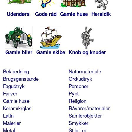
Udendørs
Gode råd
Gamle huse
Heraldik
Gamle biler
Gamle skibe
Knob og knuder
Beklædning
Naturmateriale
Brugsgenstande
Ord/udtryk
Fagudtryk
Personer
Farver
Pynt
Gamle huse
Religion
Keramik/glas
Råvarer/materialer
Latin
Samlerobjekter
Malerier
Smykker
Metal
Stilarter