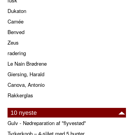
fusk
Dukaton
Camée
Benved
Zeus
radering
Le Nain Brødrene
Giersing, Harald
Canova, Antonio
Rakkerglas
10 nyeste
Gulv - Nødreparation af "flyvestød"
Tyrkerknob – 4-slået med 5 bugter