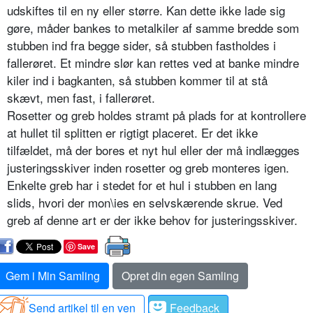
udskiftes til en ny eller større. Kan dette ikke lade sig
gøre, måder bankes to metalkiler af samme bredde som
stubben ind fra begge sider, så stubben fastholdes i
fallerøret. Et mindre slør kan rettes ved at banke mindre
kiler ind i bagkanten, så stubben kommer til at stå
skævt, men fast, i fallerøret.
Rosetter og greb holdes stramt på plads for at kontrollere
at hullet til splitten er rigtigt placeret. Er det ikke
tilfældet, må der bores et nyt hul eller der må indlægges
justeringsskiver inden rosetter og greb monteres igen.
Enkelte greb har i stedet for et hul i stubben en lang
slids, hvori der mon\ies en selvskærende skrue. Ved
greb af denne art er der ikke behov for justeringsskiver.
Save
Gem i Min Samling
Opret din egen Samling
Send artikel til en ven
Feedback