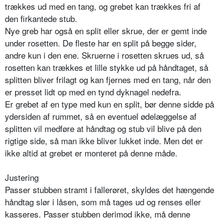
trækkes ud med en tang, og grebet kan trækkes fri af
den firkantede stub.
Nye greb har også en split eller skrue, der er gemt inde
under rosetten. De fleste har en split på begge sider,
andre kun i den ene. Skruerne i rosetten skrues ud, så
rosetten kan trækkes et lille stykke ud på håndtaget, så
splitten bliver frilagt og kan fjernes med en tang, når den
er presset lidt op med en tynd dyknagel nedefra.
Er grebet af en type med kun en split, bør denne sidde på
ydersiden af rummet, så en eventuel ødelæggelse af
splitten vil medføre at håndtag og stub vil blive på den
rigtige side, så man ikke bliver lukket inde. Men det er
ikke altid at grebet er monteret på denne måde.
Justering
Passer stubben stramt i fallerøret, skyldes det hængende
håndtag slør i låsen, som må tages ud og renses eller
kasseres. Passer stubben derimod ikke, må denne