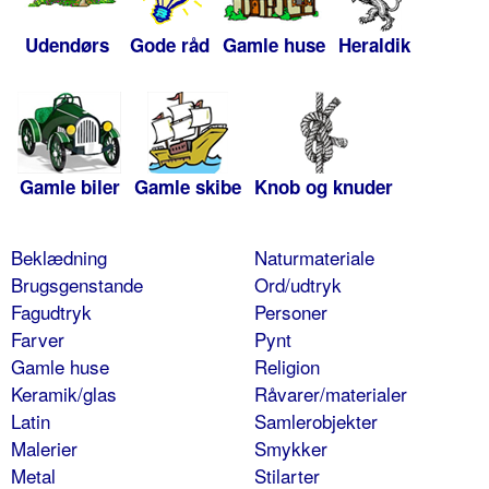
Udendørs
Gode råd
Gamle huse
Heraldik
Gamle biler
Gamle skibe
Knob og knuder
Beklædning
Naturmateriale
Brugsgenstande
Ord/udtryk
Fagudtryk
Personer
Farver
Pynt
Gamle huse
Religion
Keramik/glas
Råvarer/materialer
Latin
Samlerobjekter
Malerier
Smykker
Metal
Stilarter