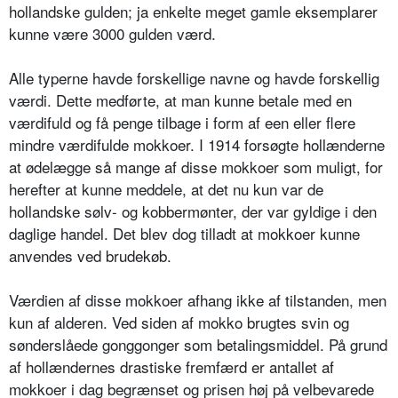
hollandske gulden; ja enkelte meget gamle eksemplarer
kunne være 3000 gulden værd.
Alle typerne havde forskellige navne og havde forskellig
værdi. Dette medførte, at man kunne betale med en
værdifuld og få penge tilbage i form af een eller flere
mindre værdifulde mokkoer. I 1914 forsøgte hollænderne
at ødelægge så mange af disse mokkoer som muligt, for
herefter at kunne meddele, at det nu kun var de
hollandske sølv- og kobbermønter, der var gyldige i den
daglige handel. Det blev dog tilladt at mokkoer kunne
anvendes ved brudekøb.
Værdien af disse mokkoer afhang ikke af tilstanden, men
kun af alderen. Ved siden af mokko brugtes svin og
sønderslåede gonggonger som betalingsmiddel. På grund
af hollændernes drastiske fremfærd er antallet af
mokkoer i dag begrænset og prisen høj på velbevarede