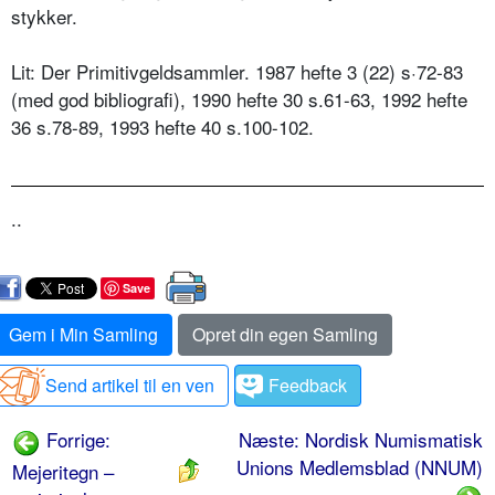
stykker.
Lit: Der Primitivgeldsammler. 1987 hefte 3 (22) s·72-83
(med god bibliografi), 1990 hefte 30 s.61-63, 1992 hefte
36 s.78-89, 1993 hefte 40 s.100-102.
..
Save
Gem i Min Samling
Opret din egen Samling
Send artikel til en ven
Feedback
Forrige:
Næste: Nordisk Numismatisk
Unions Medlemsblad (NNUM)
Mejeritegn –