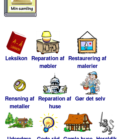
Leksikon
Reparation af
Restaurering af
møbler
malerier
Rensning af
Reparation af
Gør det selv
metaller
huse
Udendørs
Gode råd
Gamle huse
Heraldik