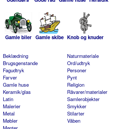
Gamle biler
Gamle skibe
Knob og knuder
Beklædning
Naturmateriale
Brugsgenstande
Ord/udtryk
Fagudtryk
Personer
Farver
Pynt
Gamle huse
Religion
Keramik/glas
Råvarer/materialer
Latin
Samlerobjekter
Malerier
Smykker
Metal
Stilarter
Møbler
Våben
Mønter