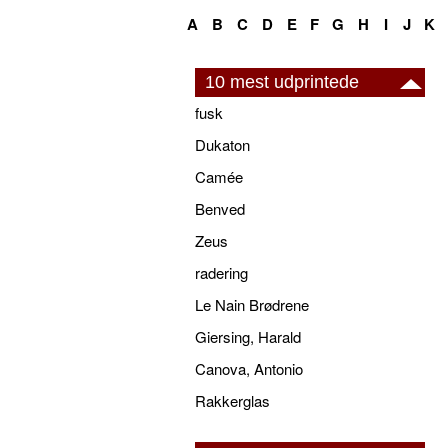
A
B
C
D
E
F
G
H
I
J
K
10 mest udprintede
fusk
Dukaton
Camée
Benved
Zeus
radering
Le Nain Brødrene
Giersing, Harald
Canova, Antonio
Rakkerglas