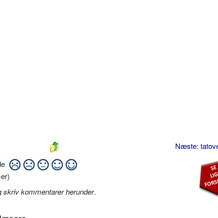
Næste: tatov
ide
er)
g skriv kommentarer herunder
.