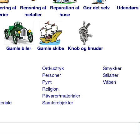
ering af
Rensning af
Reparation af
Gør det selv
Udendørs
rier
metaller
huse
Gamle biler
Gamle skibe
Knob og knuder
Ord/udtryk
Smykker
Personer
Stilarter
Pynt
Våben
Religion
Råvarer/materialer
eriale
Samlerobjekter