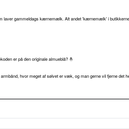
som laver gammeldags kærnemælk. Alt andet 'kærnemælk' i butikkerne
ekoden er på den originale almueblå? 🤞
 armbånd, hvor meget af sølvet er væk, og man gerne vil fjerne det he