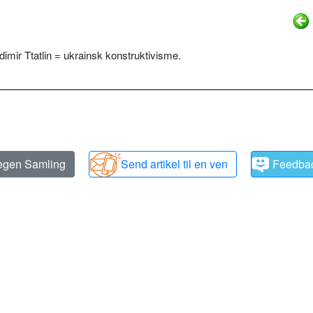
dimir Ttatlin = ukrainsk konstruktivisme.
 egen Samling
Send artikel til en ven
Feedba