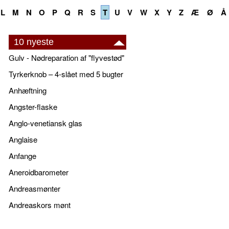
L
M
N
O
P
Q
R
S
T
U
V
W
X
Y
Z
Æ
Ø
Å
10 nyeste
Gulv - Nødreparation af "flyvestød"
Tyrkerknob – 4-slået med 5 bugter
Anhæftning
Angster-flaske
Anglo-venetiansk glas
Anglaise
Anfange
Aneroidbarometer
Andreasmønter
Andreaskors mønt