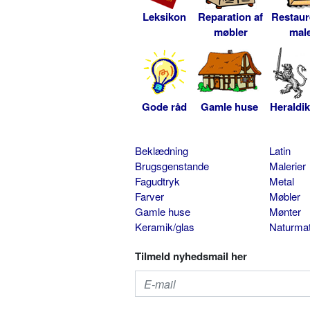
Leksikon
Reparation af
Restaur
møbler
male
Gode råd
Gamle huse
Heraldik
Beklædning
Latin
Brugsgenstande
Malerier
Fagudtryk
Metal
Farver
Møbler
Gamle huse
Mønter
Keramik/glas
Naturmat
Tilmeld nyhedsmail her