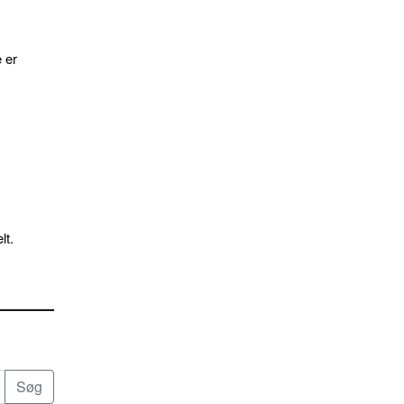
 er
lt.