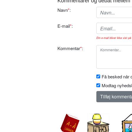
Kommentarer og debat mellem 
Navn
*
:
E-mail
*
:
Din e-mail bliver ikke vist på 
Kommentar
*
:
Få besked når d
Modtag nyhedsb