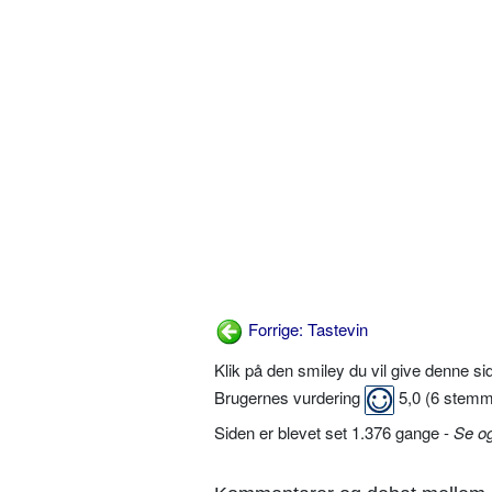
Forrige: Tastevin
Klik på den smiley du vil give denne s
Brugernes vurdering
5,0
(
6
stemm
Siden er blevet set 1.376 gange -
Se o