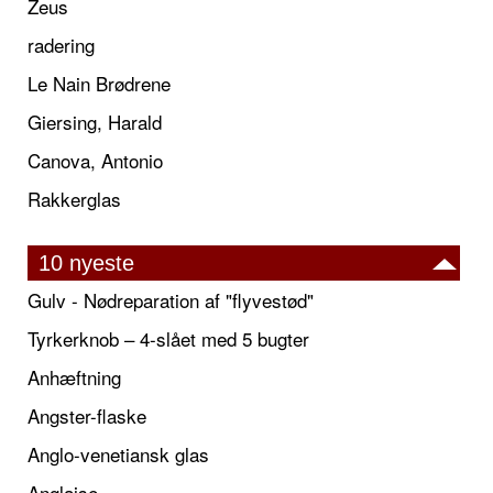
Zeus
radering
Le Nain Brødrene
Giersing, Harald
Canova, Antonio
Rakkerglas
10 nyeste
Gulv - Nødreparation af "flyvestød"
Tyrkerknob – 4-slået med 5 bugter
Anhæftning
Angster-flaske
Anglo-venetiansk glas
Anglaise