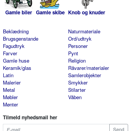
Gamle biler
Gamle skibe
Knob og knuder
Beklædning
Naturmateriale
Brugsgenstande
Ord/udtryk
Fagudtryk
Personer
Farver
Pynt
Gamle huse
Religion
Keramik/glas
Råvarer/materialer
Latin
Samlerobjekter
Malerier
Smykker
Metal
Stilarter
Møbler
Våben
Mønter
Tilmeld nyhedsmail her