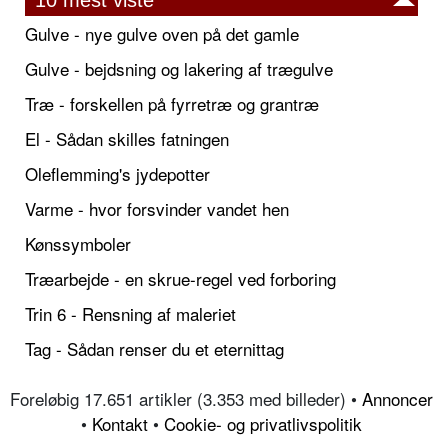
10 mest viste
Gulve - nye gulve oven på det gamle
Gulve - bejdsning og lakering af trægulve
Træ - forskellen på fyrretræ og grantræ
El - Sådan skilles fatningen
Oleflemming's jydepotter
Varme - hvor forsvinder vandet hen
Kønssymboler
Træarbejde - en skrue-regel ved forboring
Trin 6 - Rensning af maleriet
Tag - Sådan renser du et eternittag
Foreløbig 17.651 artikler (3.353 med billeder) •
Annoncer
•
Kontakt
•
Cookie- og privatlivspolitik