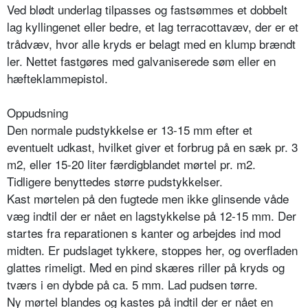
Ved blødt underlag tilpasses og fastsømmes et dobbelt
lag kyllingenet eller bedre, et lag terracottavæv, der er et
trådvæv, hvor alle kryds er belagt med en klump brændt
ler. Nettet fastgøres med galvaniserede søm eller en
hæfteklammepistol.
Oppudsning
Den normale pudstykkelse er 13-15 mm efter et
eventuelt udkast, hvilket giver et forbrug på en sæk pr. 3
m2, eller 15-20 liter færdigblandet mørtel pr. m2.
Tidligere benyttedes større pudstykkelser.
Kast mørtelen på den fugtede men ikke glinsende våde
væg indtil der er nået en lagstykkelse på 12-15 mm. Der
startes fra reparationen s kanter og arbejdes ind mod
midten. Er pudslaget tykkere, stoppes her, og overfladen
glattes rimeligt. Med en pind skæres riller på kryds og
tværs i en dybde på ca. 5 mm. Lad pudsen tørre.
Ny mørtel blandes og kastes på indtil der er nået en