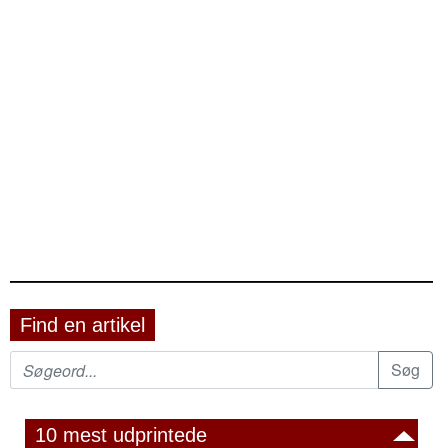
Find en artikel
10 mest udprintede