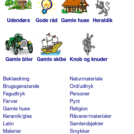
Udendørs
Gode råd
Gamle huse
Heraldik
Gamle biler
Gamle skibe
Knob og knuder
Beklædning
Naturmateriale
Brugsgenstande
Ord/udtryk
Fagudtryk
Personer
Farver
Pynt
Gamle huse
Religion
Keramik/glas
Råvarer/materialer
Latin
Samlerobjekter
Malerier
Smykker