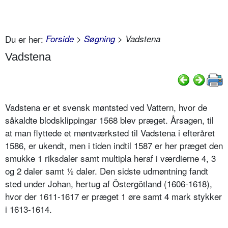
Du er her:
Forside
>
Søgning
> Vadstena
Vadstena
Vadstena er et svensk møntsted ved Vattern, hvor de
såkaldte blodsklippingar 1568 blev præget. Årsagen, til
at man flyttede et møntværksted til Vadstena i efteråret
1586, er ukendt, men i tiden indtil 1587 er her præget den
smukke 1 riksdaler samt multipla heraf i værdierne 4, 3
og 2 daler samt ½ daler. Den sidste udmøntning fandt
sted under Johan, hertug af Östergötland (1606-1618),
hvor der 1611-1617 er præget 1 øre samt 4 mark stykker
i 1613-1614.