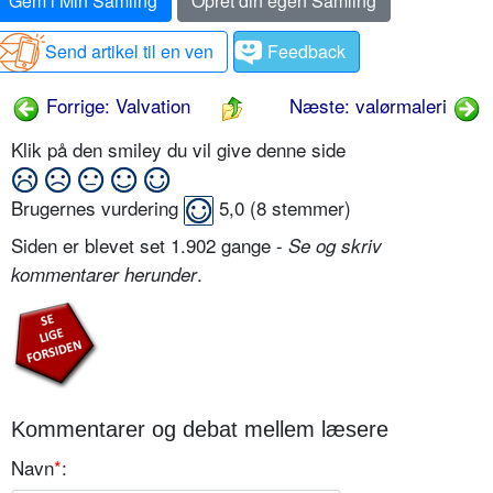
Gem i Min Samling
Opret din egen Samling
Send artikel til en ven
Feedback
Forrige: Valvation
Næste: valørmaleri
Klik på den smiley du vil give denne side
Brugernes vurdering
5,0
(
8
stemmer)
Siden er blevet set 1.902 gange -
Se og skriv
.
kommentarer herunder
Kommentarer og debat mellem læsere
Navn
*
: