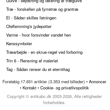
Gulve - bejdsning og lakering af trægulve
Træ - forskellen på fyrretræ og grantræ
El - Sådan skilles fatningen
Oleflemming's jydepotter
Varme - hvor forsvinder vandet hen
Kønssymboler
Træarbejde - en skrue-regel ved forboring
Trin 6 - Rensning af maleriet
Tag - Sådan renser du et eternittag
Foreløbig 17.651 artikler (3.353 med billeder) •
Annoncer
•
Kontakt
•
Cookie- og privatlivspolitik
Copyright © antikabc.dk 2003-2026, Alle rettigheder
forbeholdes.