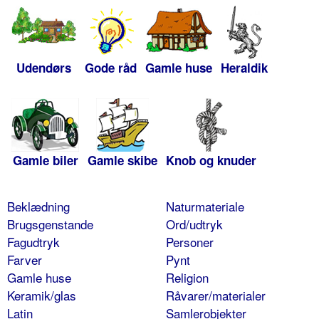
Udendørs
Gode råd
Gamle huse
Heraldik
Gamle biler
Gamle skibe
Knob og knuder
Beklædning
Naturmateriale
Brugsgenstande
Ord/udtryk
Fagudtryk
Personer
Farver
Pynt
Gamle huse
Religion
Keramik/glas
Råvarer/materialer
Latin
Samlerobjekter