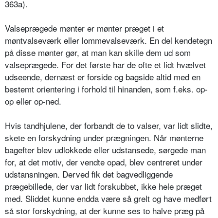
363a).
Valseprægede mønter er mønter præget i et
møntvalseværk eller lommevalseværk. En del kendetegn
på disse mønter gør, at man kan skille dem ud som
valseprægede. For det første har de ofte et lidt hvælvet
udseende, dernæst er forside og bagside altid med en
bestemt orientering i forhold til hinanden, som f.eks. op-
op eller op-ned.
Hvis tandhjulene, der forbandt de to valser, var lidt slidte,
skete en forskydning under prægningen. Når mønterne
bagefter blev udlokkede eller udstansede, sørgede man
for, at det motiv, der vendte opad, blev centreret under
udstansningen. Derved fik det bagvedliggende
prægebillede, der var lidt forskubbet, ikke hele præget
med. Sliddet kunne endda være så grelt og have medført
så stor forskydning, at der kunne ses to halve præg på