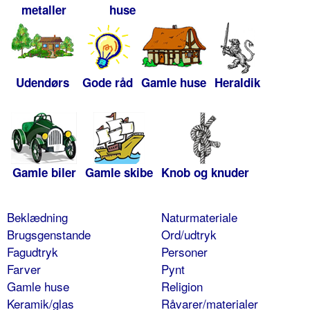
metaller
huse
Udendørs
Gode råd
Gamle huse
Heraldik
Gamle biler
Gamle skibe
Knob og knuder
Beklædning
Naturmateriale
Brugsgenstande
Ord/udtryk
Fagudtryk
Personer
Farver
Pynt
Gamle huse
Religion
Keramik/glas
Råvarer/materialer