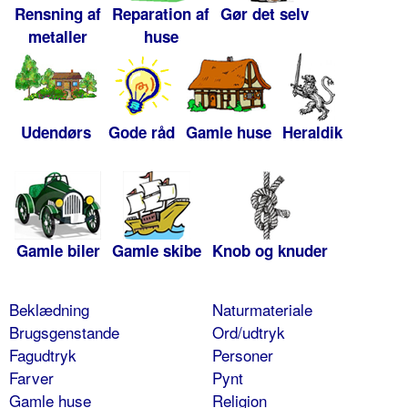
Rensning af
Reparation af
Gør det selv
metaller
huse
Udendørs
Gode råd
Gamle huse
Heraldik
Gamle biler
Gamle skibe
Knob og knuder
Beklædning
Naturmateriale
Brugsgenstande
Ord/udtryk
Fagudtryk
Personer
Farver
Pynt
Gamle huse
Religion