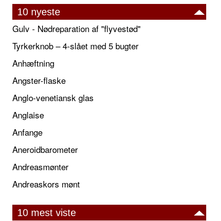
10 nyeste
Gulv - Nødreparation af "flyvestød"
Tyrkerknob – 4-slået med 5 bugter
Anhæftning
Angster-flaske
Anglo-venetiansk glas
Anglaise
Anfange
Aneroidbarometer
Andreasmønter
Andreaskors mønt
10 mest viste