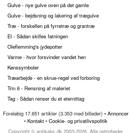
Gulve - nye gulve oven på det gamle
Gulve - bejdsning og lakering af trægulve
Træ - forskellen på fyrretræ og grantræ
El - Sådan skilles fatningen
Oleflemming's jydepotter
Varme - hvor forsvinder vandet hen
Kønssymboler
Træarbejde - en skrue-regel ved forboring
Trin 6 - Rensning af maleriet
Tag - Sådan renser du et eternittag
Foreløbig 17.651 artikler (3.353 med billeder) •
Annoncer
•
Kontakt
•
Cookie- og privatlivspolitik
Copyright © antikabc.dk 2003-2026, Alle rettigheder