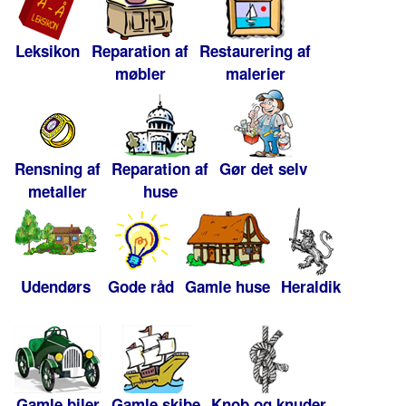
Leksikon
Reparation af
Restaurering af
møbler
malerier
Rensning af
Reparation af
Gør det selv
metaller
huse
Udendørs
Gode råd
Gamle huse
Heraldik
Gamle biler
Gamle skibe
Knob og knuder