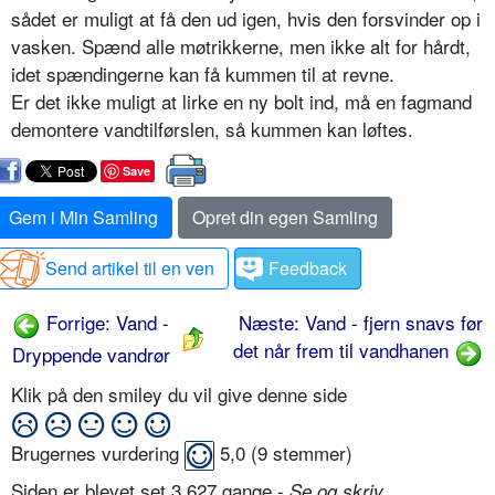
sådet er muligt at få den ud igen, hvis den forsvinder op i
vasken. Spænd alle møtrikkerne, men ikke alt for hårdt,
idet spændingerne kan få kummen til at revne.
Er det ikke muligt at lirke en ny bolt ind, må en fagmand
demontere vandtilførslen, så kummen kan løftes.
Save
Gem i Min Samling
Opret din egen Samling
Send artikel til en ven
Feedback
Forrige: Vand -
Næste: Vand - fjern snavs før
det når frem til vandhanen
Dryppende vandrør
Klik på den smiley du vil give denne side
Brugernes vurdering
5,0
(
9
stemmer)
Siden er blevet set 3.627 gange -
Se og skriv