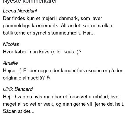
Nyeste kommentarer
Leena Norddahl
Der findes kun et mejeri i danmark, som laver
gammeldags kærnemælk. Alt andet 'kærnemælk' i
butikkerne er syrnet skummetmælk. Har...
Nicolas
Hvor køber man kavs (eller kaus..)?
Amalie
Hejsa :-) Er der nogen der kender farvekoden er på den
originale almueblå? 🤞
Ulrik Bencard
Hej - hvad nu hvis man har et forsølvet armbånd, hvor
meget af sølvet er væk, og man gerne vil fjerne det helt.
Sådan at det...