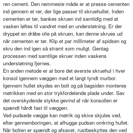
ren cement. Den nemmeste måde er at presse cementen
ind gennem et rør, der lige passer til skruehullet. Inden
cementen er tør, bankes skruen ind samtidig med at
vasken løftes til vandret med en understøtning. Er der
dryppet en dråbe olie på skruen, kan denne skrues ud
når cementen er tør. Klip et par millimeter af spidsen og
skru den ind igen så stramt som muligt. Gentag
processen med samtlige skruer inden vaskens
understøtning fjernes.
En anden metode er at bore det øverste skruehul i hver
konsol igennem væggen med et langt tyndt murbor.
Igennem hullet skydes en bolt og på bagsiden monteres
møtrikken med en stor trykfordelende plade under. Sav
det overskydende stykke gevind af når konsollen er
spændt hårdt fast til væggen.
Ved pudsede vægge kan møtrik og skive skjules ved,
efter gennemboringen, at afhugge pudsen omkring hullet.
Når bolten er spændt og afsavet, rustbeskyttes den ved