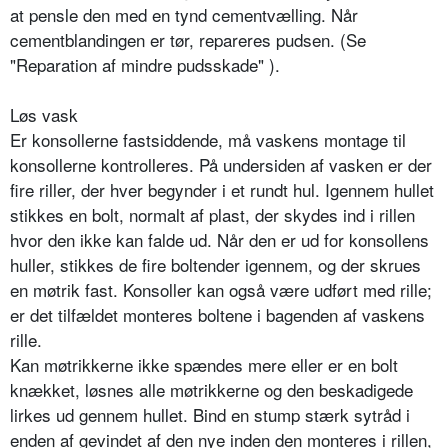
at pensle den med en tynd cementvælling. Når
cementblandingen er tør, repareres pudsen. (Se
"Reparation af mindre pudsskade" ).
Løs vask
Er konsollerne fastsiddende, må vaskens montage til
konsollerne kontrolleres. På undersiden af vasken er der
fire riller, der hver begynder i et rundt hul. Igennem hullet
stikkes en bolt, normalt af plast, der skydes ind i rillen
hvor den ikke kan falde ud. Når den er ud for konsollens
huller, stikkes de fire boltender igennem, og der skrues
en møtrik fast. Konsoller kan også være udført med rille;
er det tilfældet monteres boltene i bagenden af vaskens
rille.
Kan møtrikkerne ikke spændes mere eller er en bolt
knækket, løsnes alle møtrikkerne og den beskadigede
lirkes ud gennem hullet. Bind en stump stærk sytråd i
enden af gevindet af den nye inden den monteres i rillen,