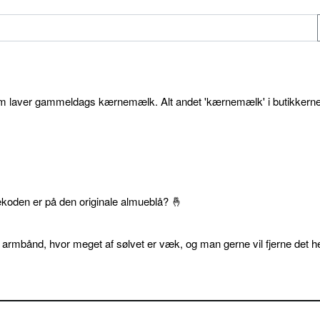
som laver gammeldags kærnemælk. Alt andet 'kærnemælk' i butikkerne
ekoden er på den originale almueblå? 🤞
 armbånd, hvor meget af sølvet er væk, og man gerne vil fjerne det he