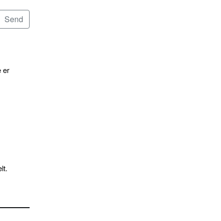
 er
lt.