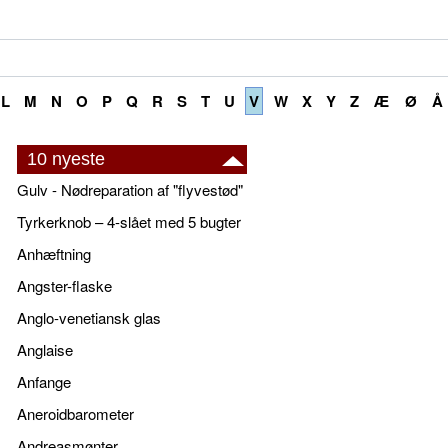
L
M
N
O
P
Q
R
S
T
U
V
W
X
Y
Z
Æ
Ø
Å
10 nyeste
Gulv - Nødreparation af "flyvestød"
Tyrkerknob – 4-slået med 5 bugter
Anhæftning
Angster-flaske
Anglo-venetiansk glas
Anglaise
Anfange
Aneroidbarometer
Andreasmønter