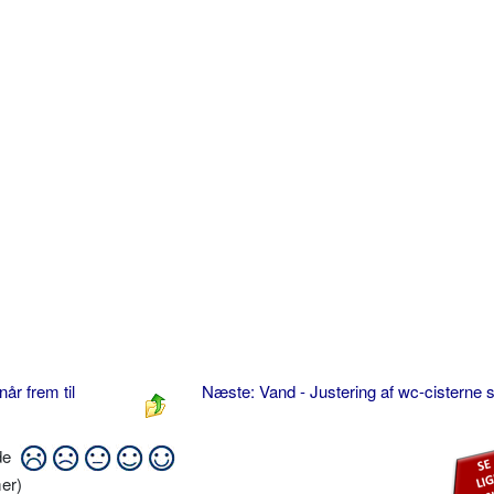
når frem til
Næste: Vand - Justering af wc-cisterne 
ide
er)