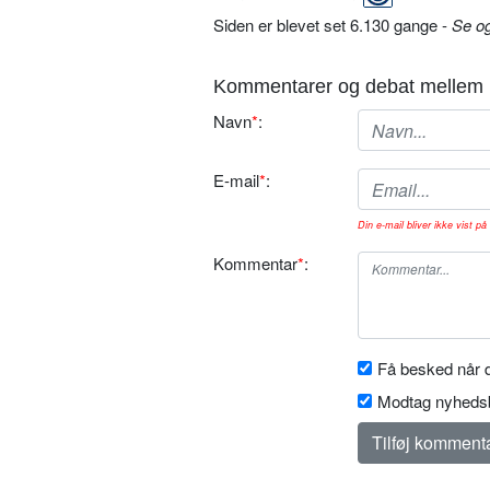
Siden er blevet set 6.130 gange -
Se o
Kommentarer og debat mellem 
Navn
*
:
E-mail
*
:
Din e-mail bliver ikke vist på 
Kommentar
*
:
Få besked når d
Modtag nyhedsb