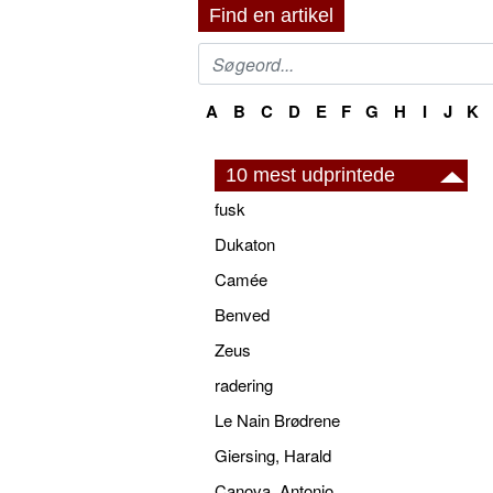
Find en artikel
A
B
C
D
E
F
G
H
I
J
K
10 mest udprintede
fusk
Dukaton
Camée
Benved
Zeus
radering
Le Nain Brødrene
Giersing, Harald
Canova, Antonio