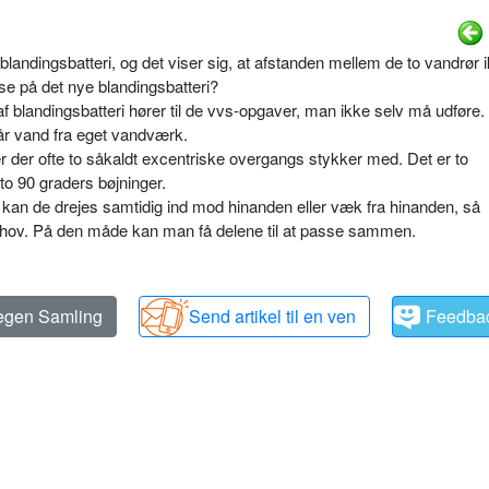
landingsbatteri, og det viser sig, at afstanden mellem de to vandrør 
dse på det nye blandingsbatteri?
g af blandingsbatteri hører til de vvs-opgaver, man ikke selv må udføre.
år vand fra eget vandværk.
er der ofte to såkaldt excentriske overgangs stykker med. Det er to
to 90 graders bøjninger.
 kan de drejes samtidig ind mod hinanden eller væk fra hinanden, så
ehov. På den måde kan man få delene til at passe sammen.
 egen Samling
Send artikel til en ven
Feedba