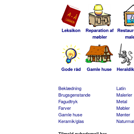
Leksikon
Reparation af
Restaur
møbler
male
Gode råd
Gamle huse
Heraldik
Beklædning
Latin
Brugsgenstande
Malerier
Fagudtryk
Metal
Farver
Møbler
Gamle huse
Mønter
Keramik/glas
Naturmat
Tilmeld nyhedsmail her