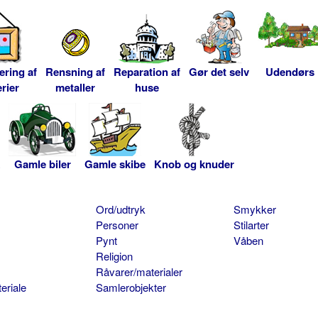
ering af
Rensning af
Reparation af
Gør det selv
Udendørs
rier
metaller
huse
Gamle biler
Gamle skibe
Knob og knuder
Ord/udtryk
Smykker
Personer
Stilarter
Pynt
Våben
Religion
Råvarer/materialer
eriale
Samlerobjekter