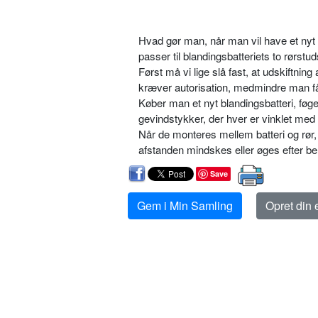
Hvad gør man, når man vil have et nyt b
passer til blandingsbatteriets to rørstu
Først må vi lige slå fast, at udskiftnin
kræver autorisation, medmindre man f
Køber man et nyt blandingsbatteri, føg
gevindstykker, der hver er vinklet med 
Når de monteres mellem batteri og rør,
afstanden mindskes eller øges efter b
Save
Gem i Min Samling
Opret din