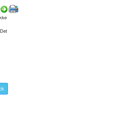
ikke
 Det
ck