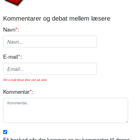
Kommentarer og debat mellem læsere
Navn
*
:
E-mail
*
:
Din e-mail bliver ikke vist på sitet.
Kommentar
*
:
Få besked når der kommer en ny kommentar til denne