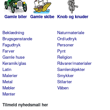
Gamle biler
Gamle skibe
Knob og knuder
Beklædning
Naturmateriale
Brugsgenstande
Ord/udtryk
Fagudtryk
Personer
Farver
Pynt
Gamle huse
Religion
Keramik/glas
Råvarer/materialer
Latin
Samlerobjekter
Malerier
Smykker
Metal
Stilarter
Møbler
Våben
Mønter
Tilmeld nyhedsmail her