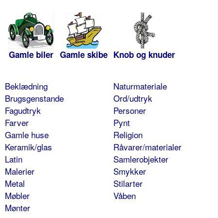
Gamle biler
Gamle skibe
Knob og knuder
Beklædning
Naturmateriale
Brugsgenstande
Ord/udtryk
Fagudtryk
Personer
Farver
Pynt
Gamle huse
Religion
Keramik/glas
Råvarer/materialer
Latin
Samlerobjekter
Malerier
Smykker
Metal
Stilarter
Møbler
Våben
Mønter