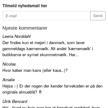
Tilmeld nyhedsmail her
Nyeste kommentarer
Leena Norddahl
Der findes kun et mejeri i danmark, som laver
gammeldags kærnemælk. Alt andet 'kærnemælk' i
butikkerne er syrnet skummetmælk. Har...
Nicolas
Hvor køber man kavs (eller kaus..)?
Amalie
Hejsa :-) Er der nogen der kender farvekoden er på den
originale almueblå? 🤞
Ulrik Bencard
Hej - hvad nu hvis man har et forsølvet armbånd, hvor