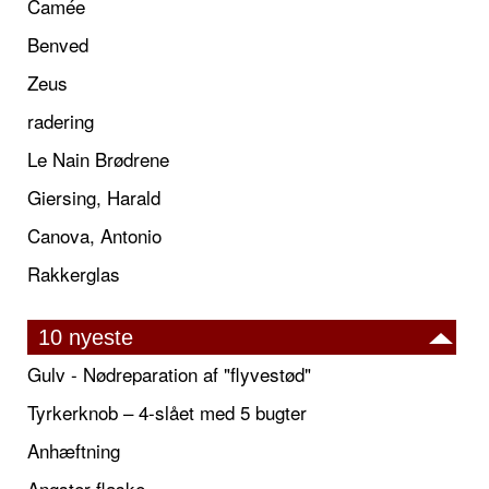
Camée
Benved
Zeus
radering
Le Nain Brødrene
Giersing, Harald
Canova, Antonio
Rakkerglas
10 nyeste
Gulv - Nødreparation af "flyvestød"
Tyrkerknob – 4-slået med 5 bugter
Anhæftning
Angster-flaske