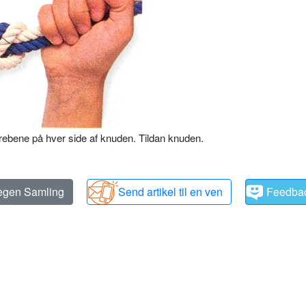
rebene på hver side af knuden. Tildan knuden.
 egen Samling
Send artikel til en ven
Feedba