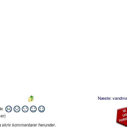
Næste: vandm
ide
er)
g skriv kommentarer herunder
.