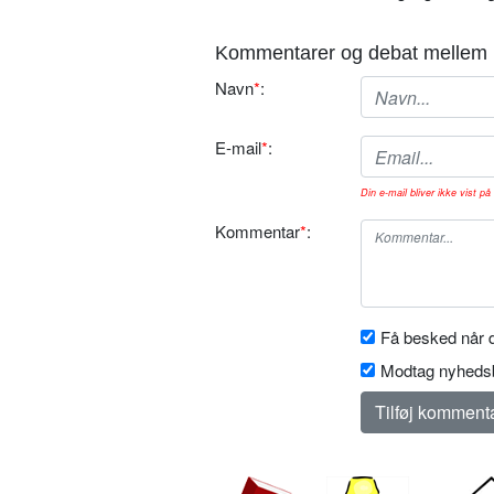
Kommentarer og debat mellem 
Navn
*
:
E-mail
*
:
Din e-mail bliver ikke vist på 
Kommentar
*
:
Få besked når d
Modtag nyhedsb