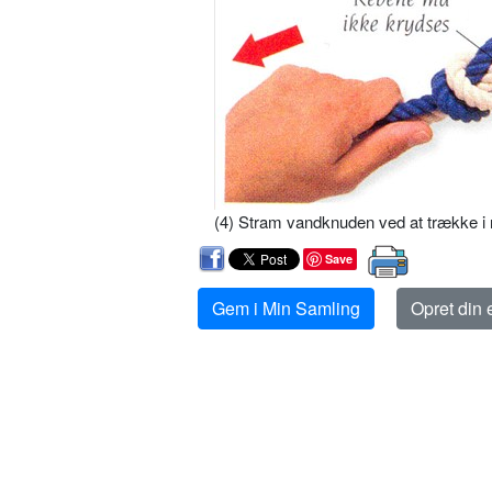
(4) Stram vandknuden ved at trække i 
Save
Gem i Min Samling
Opret din