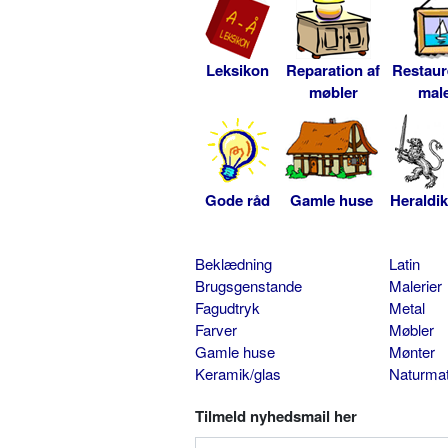
Leksikon
Reparation af
Restaur
møbler
male
Gode råd
Gamle huse
Heraldik
Beklædning
Latin
Brugsgenstande
Malerier
Fagudtryk
Metal
Farver
Møbler
Gamle huse
Mønter
Keramik/glas
Naturmat
Tilmeld nyhedsmail her