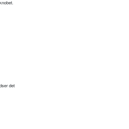
 knobet.
dser det