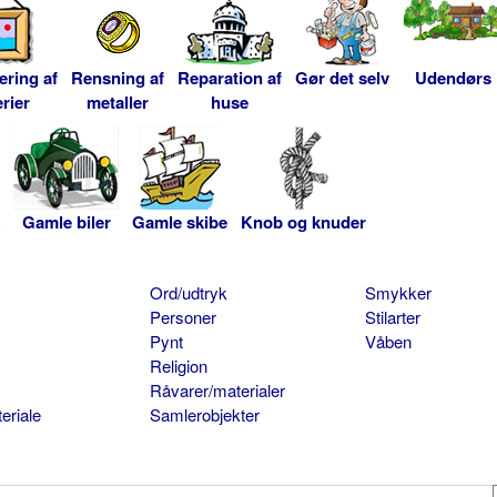
ering af
Rensning af
Reparation af
Gør det selv
Udendørs
rier
metaller
huse
Gamle biler
Gamle skibe
Knob og knuder
Ord/udtryk
Smykker
Personer
Stilarter
Pynt
Våben
Religion
Råvarer/materialer
eriale
Samlerobjekter