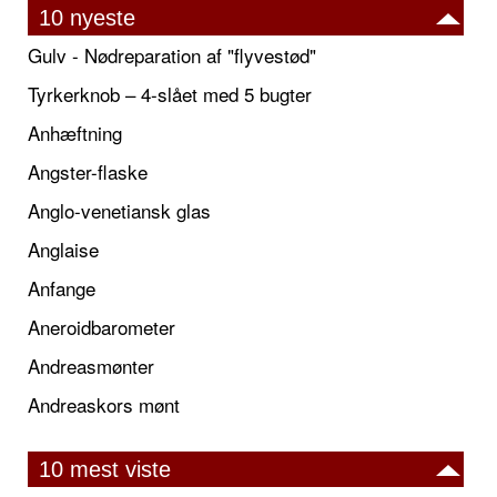
10 nyeste
Gulv - Nødreparation af "flyvestød"
Tyrkerknob – 4-slået med 5 bugter
Anhæftning
Angster-flaske
Anglo-venetiansk glas
Anglaise
Anfange
Aneroidbarometer
Andreasmønter
Andreaskors mønt
10 mest viste