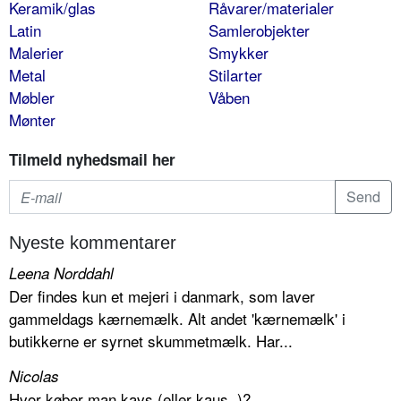
Keramik/glas
Råvarer/materialer
Latin
Samlerobjekter
Malerier
Smykker
Metal
Stilarter
Møbler
Våben
Mønter
Tilmeld nyhedsmail her
Nyeste kommentarer
Leena Norddahl
Der findes kun et mejeri i danmark, som laver
gammeldags kærnemælk. Alt andet 'kærnemælk' i
butikkerne er syrnet skummetmælk. Har...
Nicolas
Hvor køber man kavs (eller kaus..)?