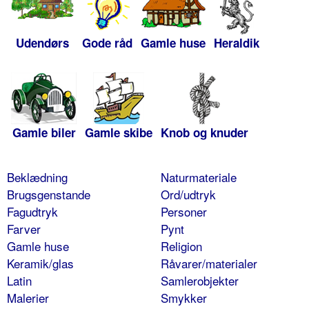
Udendørs
Gode råd
Gamle huse
Heraldik
Gamle biler
Gamle skibe
Knob og knuder
Beklædning
Naturmateriale
Brugsgenstande
Ord/udtryk
Fagudtryk
Personer
Farver
Pynt
Gamle huse
Religion
Keramik/glas
Råvarer/materialer
Latin
Samlerobjekter
Malerier
Smykker