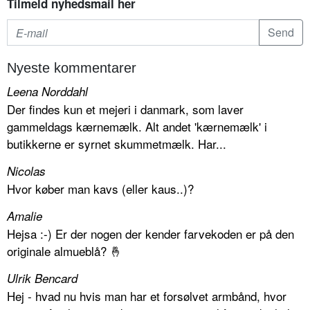
Tilmeld nyhedsmail her
Nyeste kommentarer
Leena Norddahl
Der findes kun et mejeri i danmark, som laver
gammeldags kærnemælk. Alt andet 'kærnemælk' i
butikkerne er syrnet skummetmælk. Har...
Nicolas
Hvor køber man kavs (eller kaus..)?
Amalie
Hejsa :-) Er der nogen der kender farvekoden er på den
originale almueblå? 🤞
Ulrik Bencard
Hej - hvad nu hvis man har et forsølvet armbånd, hvor