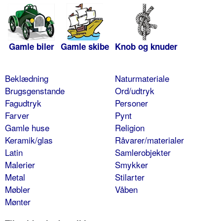
Gamle biler
Gamle skibe
Knob og knuder
Beklædning
Naturmateriale
Brugsgenstande
Ord/udtryk
Fagudtryk
Personer
Farver
Pynt
Gamle huse
Religion
Keramik/glas
Råvarer/materialer
Latin
Samlerobjekter
Malerier
Smykker
Metal
Stilarter
Møbler
Våben
Mønter