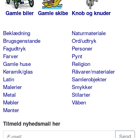
Gamle biler
Gamle skibe
Knob og knuder
Beklædning
Naturmateriale
Brugsgenstande
Ord/udtryk
Fagudtryk
Personer
Farver
Pynt
Gamle huse
Religion
Keramik/glas
Råvarer/materialer
Latin
Samlerobjekter
Malerier
Smykker
Metal
Stilarter
Møbler
Våben
Mønter
Tilmeld nyhedsmail her