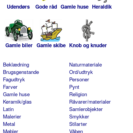
Udendørs
Gode råd
Gamle huse
Heraldik
Gamle biler
Gamle skibe
Knob og knuder
Beklædning
Naturmateriale
Brugsgenstande
Ord/udtryk
Fagudtryk
Personer
Farver
Pynt
Gamle huse
Religion
Keramik/glas
Råvarer/materialer
Latin
Samlerobjekter
Malerier
Smykker
Metal
Stilarter
Møbler
Våben