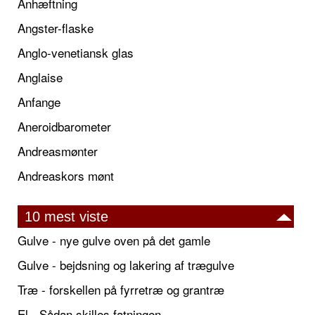
Anhæftning
Angster-flaske
Anglo-venetiansk glas
Anglaise
Anfange
Aneroidbarometer
Andreasmønter
Andreaskors mønt
10 mest viste
Gulve - nye gulve oven på det gamle
Gulve - bejdsning og lakering af trægulve
Træ - forskellen på fyrretræ og grantræ
El - Sådan skilles fatningen