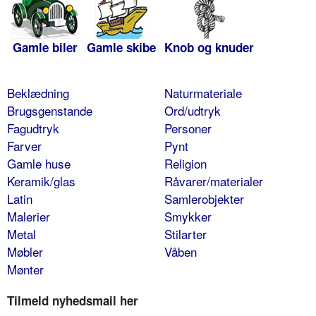
Gamle biler
Gamle skibe
Knob og knuder
Beklædning
Naturmateriale
Brugsgenstande
Ord/udtryk
Fagudtryk
Personer
Farver
Pynt
Gamle huse
Religion
Keramik/glas
Råvarer/materialer
Latin
Samlerobjekter
Malerier
Smykker
Metal
Stilarter
Møbler
Våben
Mønter
Tilmeld nyhedsmail her