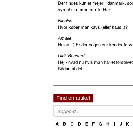
Der findes kun et mejeri i danmark, 
syrnet skummetmælk. Har...
Nicolas
Hvor køber man kavs (eller kaus..)?
Amalie
Hejsa :-) Er der nogen der kender farv
Ulrik Bencard
Hej - hvad nu hvis man har et forsølvet
Sådan at det...
Find en artikel
A
B
C
D
E
F
G
H
I
J
K