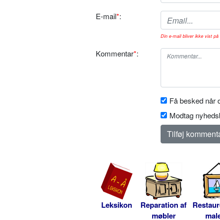
E-mail
*
:
Din e-mail bliver ikke vist på 
Kommentar
*
:
Få besked når d
Modtag nyhedsb
Leksikon
Reparation af
Restaur
møbler
male