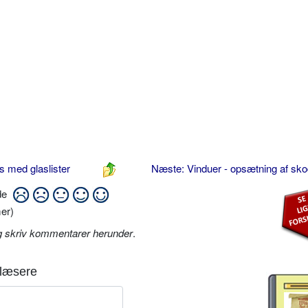
s med glaslister
Næste: Vinduer - opsætning af sk
ide
er)
g skriv kommentarer herunder
.
læsere