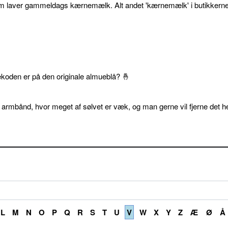
som laver gammeldags kærnemælk. Alt andet 'kærnemælk' i butikkerne
ekoden er på den originale almueblå? 🤞
 armbånd, hvor meget af sølvet er væk, og man gerne vil fjerne det he
L
M
N
O
P
Q
R
S
T
U
V
W
X
Y
Z
Æ
Ø
Å