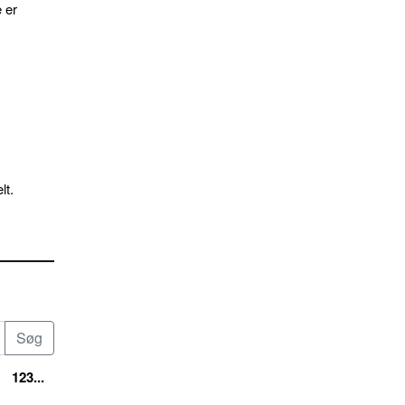
 er
lt.
123...