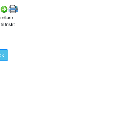
medføre
l friskt
ck