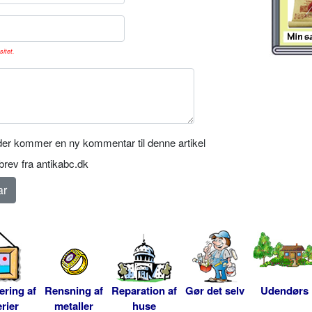
sitet.
er kommer en ny kommentar til denne artikel
rev fra antikabc.dk
ering af
Rensning af
Reparation af
Gør det selv
Udendørs
rier
metaller
huse