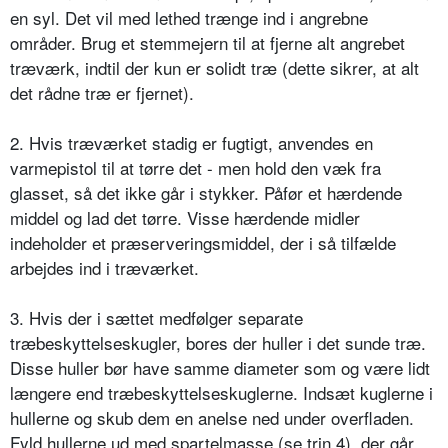
en syl. Det vil med lethed trænge ind i angrebne
områder. Brug et stemmejern til at fjerne alt angrebet
træværk, indtil der kun er solidt træ (dette sikrer, at alt
det rådne træ er fjernet).
2. Hvis træværket stadig er fugtigt, anvendes en
varmepistol til at tørre det - men hold den væk fra
glasset, så det ikke går i stykker. Påfør et hærdende
middel og lad det tørre. Visse hærdende midler
indeholder et præserveringsmiddel, der i så tilfælde
arbejdes ind i træværket.
3. Hvis der i sættet medfølger separate
træbeskyttelseskugler, bores der huller i det sunde træ.
Disse huller bør have samme diameter som og være lidt
længere end træbeskyttelseskuglerne. Indsæt kuglerne i
hullerne og skub dem en anelse ned under overfladen.
Fyld hullerne ud med spartelmasse (se trin 4), der går