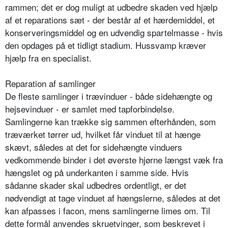
rammen; det er dog muligt at udbedre skaden ved hjælp
af et reparations sæt - der består af et hærdemiddel, et
konserveringsmiddel og en udvendig spartelmasse - hvis
den opdages på et tidligt stadium. Hussvamp kræver
hjælp fra en specialist.
Reparation af samlinger
De fleste samlinger i trævinduer - både sidehængte og
hejsevinduer - er samlet med tapforbindelse.
Samlingerne kan trække sig sammen efterhånden, som
træværket tørrer ud, hvilket får vinduet til at hænge
skævt, således at det for sidehængte vinduers
vedkommende binder i det øverste hjørne længst væk fra
hængslet og på underkanten i samme side. Hvis
sådanne skader skal udbedres ordentligt, er det
nødvendigt at tage vinduet af hængslerne, således at det
kan afpasses i facon, mens samlingerne limes om. Til
dette formål anvendes skruetvinger, som beskrevet i