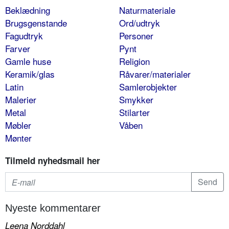
Beklædning
Naturmateriale
Brugsgenstande
Ord/udtryk
Fagudtryk
Personer
Farver
Pynt
Gamle huse
Religion
Keramik/glas
Råvarer/materialer
Latin
Samlerobjekter
Malerier
Smykker
Metal
Stilarter
Møbler
Våben
Mønter
Tilmeld nyhedsmail her
Nyeste kommentarer
Leena Norddahl