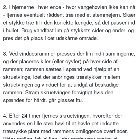
2. I hjørnerne i hver ende - hvor vangehøvlen ikke kan nå
- fjernes eventuelt råddent træ med et stemmejern. Skær
et stykke træ til i den korrekte længde, så det passer ind
i hullet. Brug vandfast lim på stykkets sider og ender, og
pres det på plads i det udskårne område.
3. Ved vinduesrammer presses der lim ind i samlingerne,
og der placeres kiler (eller dyvler) på hver side af
rammen; rammen sættes i spænd ved hjælp af en
skruetvinge, idet der anbringes træstykker mellem
skruetvingen og vinduet for at undgå at beskadige
rammen. Stram skruetvingen forsigtigt hvis den
spændes for hårdt. går glasset itu.
4. Efter 24 timer fjernes skruetvingen, hvorefter der
anvendes en lille stød høvl til at høvle pet indsatte
træstykke plant med rammens omliggende overflader.
Påfør maling, lak el.lign., der modsvarer resten af