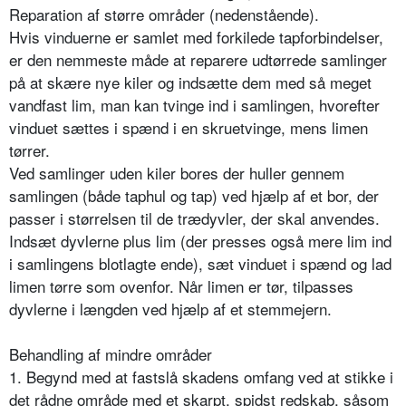
Reparation af større områder (nedenstående).
Hvis vinduerne er samlet med forkilede tapforbindelser,
er den nemmeste måde at reparere udtørrede samlinger
på at skære nye kiler og indsætte dem med så meget
vandfast lim, man kan tvinge ind i samlingen, hvorefter
vinduet sættes i spænd i en skruetvinge, mens limen
tørrer.
Ved samlinger uden kiler bores der huller gennem
samlingen (både taphul og tap) ved hjælp af et bor, der
passer i størrelsen til de trædyvler, der skal anvendes.
Indsæt dyvlerne plus lim (der presses også mere lim ind
i samlingens blotlagte ende), sæt vinduet i spænd og lad
limen tørre som ovenfor. Når limen er tør, tilpasses
dyvlerne i længden ved hjælp af et stemmejern.
Behandling af mindre områder
1. Begynd med at fastslå skadens omfang ved at stikke i
det rådne område med et skarpt, spidst redskab, såsom