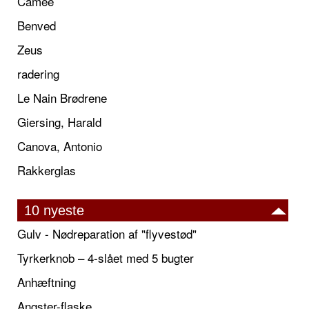
Camée
Benved
Zeus
radering
Le Nain Brødrene
Giersing, Harald
Canova, Antonio
Rakkerglas
10 nyeste
Gulv - Nødreparation af "flyvestød"
Tyrkerknob – 4-slået med 5 bugter
Anhæftning
Angster-flaske