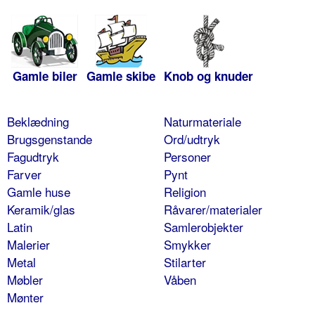
Gamle biler
Gamle skibe
Knob og knuder
Beklædning
Naturmateriale
Brugsgenstande
Ord/udtryk
Fagudtryk
Personer
Farver
Pynt
Gamle huse
Religion
Keramik/glas
Råvarer/materialer
Latin
Samlerobjekter
Malerier
Smykker
Metal
Stilarter
Møbler
Våben
Mønter