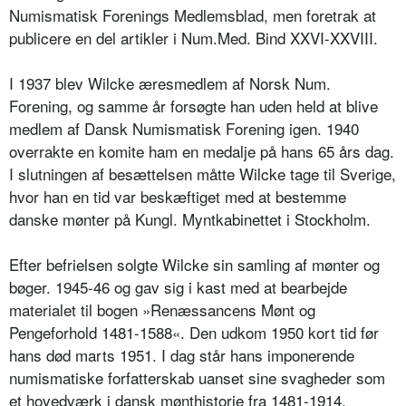
Numismatisk Forenings Medlemsblad, men foretrak at
publicere en del artikler i Num.Med. Bind XXVI-XXVIII.
I 1937 blev Wilcke æresmedlem af Norsk Num.
Forening, og samme år forsøgte han uden held at blive
medlem af Dansk Numismatisk Forening igen. 1940
overrakte en komite ham en medalje på hans 65 års dag.
I slutningen af besættelsen måtte Wilcke tage til Sverige,
hvor han en tid var beskæftiget med at bestemme
danske mønter på Kungl. Myntkabinettet i Stockholm.
Efter befrielsen solgte Wilcke sin samling af mønter og
bøger. 1945-46 og gav sig i kast med at bearbejde
materialet til bogen »Renæssancens Mønt og
Pengeforhold 1481-1588«. Den udkom 1950 kort tid før
hans død marts 1951. I dag står hans imponerende
numismatiske forfatterskab uanset sine svagheder som
et hovedværk i dansk mønthistorie fra 1481-1914.