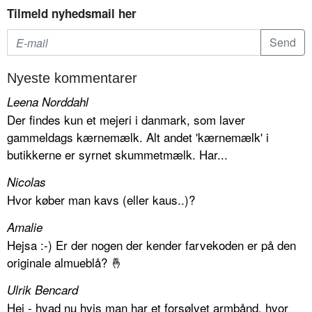
Tilmeld nyhedsmail her
Nyeste kommentarer
Leena Norddahl
Der findes kun et mejeri i danmark, som laver
gammeldags kærnemælk. Alt andet 'kærnemælk' i
butikkerne er syrnet skummetmælk. Har...
Nicolas
Hvor køber man kavs (eller kaus..)?
Amalie
Hejsa :-) Er der nogen der kender farvekoden er på den
originale almueblå? 🤞
Ulrik Bencard
Hej - hvad nu hvis man har et forsølvet armbånd, hvor