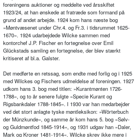
foreningens auktioner og meddelte ved årsskiftet
1923/24, at han ønskede at fratræde som formand på
grund af andet arbejde. 1924 kom hans næste bog
»Møntvæsenet under Chr.4. og Fr.3. i tidsrummet 1625-
1670«. 1924 udarbejdede Wilcke sammen med
kontorchef J.P. Fischer en fortegnelse over Emil
Glückstads samling en fortegnelse, der blev stærkt
kritiseret af bl.a. Galster.
Det medførte en retssag, som endte med forlig og i 1925
med Wilckes og Fischers udmeldelse af foreningen. 1927
udkom hans 3. bog med titlen: »Kurantmønten 1726-
1788«, og to år senere fulgte »Specie Kurant og
Rigsbankdaler 1788-1845«. I 1930 var han medarbejder
ved det stort anlagte tyske møntleksikon: »Wörterbuch
der Münzkunde«, og samme år kom hans 5. bog »Sølv-
og Guldmøntfod 1845-1914«, og 1931 udgav han »Daler,
Mark og Kroner 1481-1914«. Wilcke skrev ikke mere i