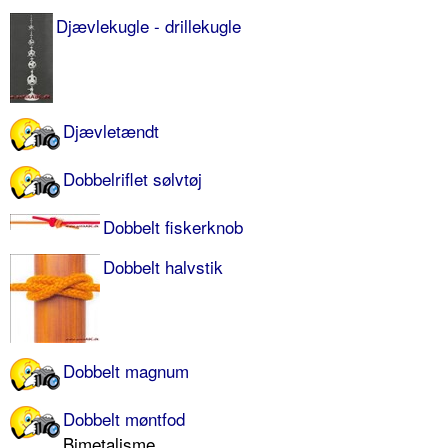
Djævlekugle - drillekugle
Djævletændt
Dobbelriflet sølvtøj
Dobbelt fiskerknob
Dobbelt halvstik
Dobbelt magnum
Dobbelt møntfod
Bimetalisme