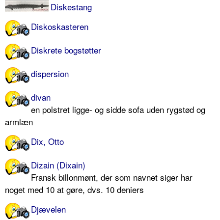
Diskestang
Diskoskasteren
Diskrete bogstøtter
dispersion
divan
en polstret ligge- og sidde sofa uden rygstød og
armlæn
Dix, Otto
Dizain (Dixain)
Fransk billonmønt, der som navnet siger har
noget med 10 at gøre, dvs. 10 deniers
Djævelen