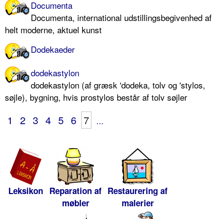
Documenta
Documenta, international udstillingsbegivenhed af
helt moderne, aktuel kunst
Dodekaeder
dodekastylon
dodekastylon (af græsk 'dodeka, tolv og 'stylos,
søjle), bygning, hvis prostylos består af tolv søjler
1
2
3
4
5
6
7
...
Leksikon
Reparation af
Restaurering af
møbler
malerier