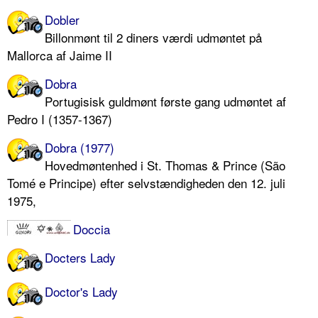
Dobler
Billonmønt til 2 diners værdi udmøntet på
Mallorca af Jaime II
Dobra
Portugisisk guldmønt første gang udmøntet af
Pedro I (1357-1367)
Dobra (1977)
Hovedmøntenhed i St. Thomas & Prince (São
Tomé e Principe) efter selvstændigheden den 12. juli
1975,
Doccia
Docters Lady
Doctor's Lady