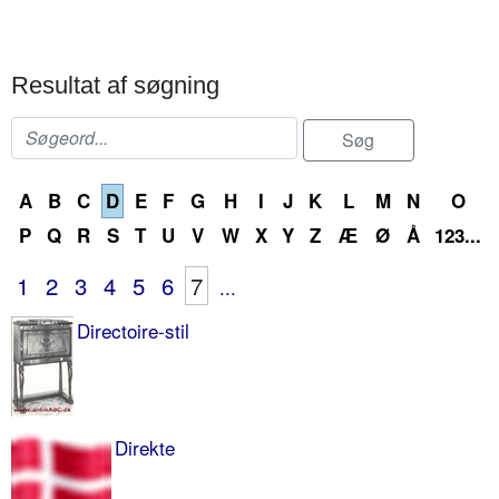
Resultat af søgning
A
B
C
D
E
F
G
H
I
J
K
L
M
N
O
P
Q
R
S
T
U
V
W
X
Y
Z
Æ
Ø
Å
123...
1
2
3
4
5
6
7
...
Directoire-stil
Direkte